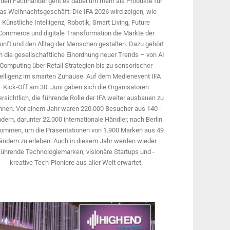
 den Fachhandel geht es dabei um mehr als Produkte für
as Weihnachtsgeschäft: Die IFA 2026 wird ­zeigen, wie
Künstliche Intelligenz, Robotik, Smart Living, Future
Commerce und digitale Trans­formation die Märkte der
unft und den Alltag der Menschen gestalten. Dazu gehört
 die gesellschaftliche Einordnung neuer Trends – von AI
Computing über Retail Strategien bis zu sensorischer
telligenz im smarten Zuhause. Auf dem Medien­event IFA
Kick-Off am 30. Juni gaben sich die Organisatoren
rsichtlich, die führende Rolle der IFA weiter ausbauen zu
nnen. Vor einem Jahr ­waren 220.000 Besucher aus 140 ­
dern, ­darunter 22.000 internationale Händler, nach Berlin
ommen, um die Präsen­tationen von 1.900 Marken aus 49
ändern zu erleben. Auch in diesem Jahr werden wieder
führende Technologiemarken, visionäre Startups und ­
kreative Tech-Pioniere aus aller Welt erwartet.