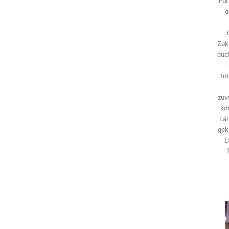
Für
d
Zuk
auch
In
zuve
kö
Län
gek
L