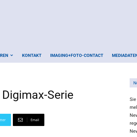
EREN
KONTAKT
IMAGING+FOTO-CONTACT
MEDIADATE
N
 Digimax-Serie
Sie
mel
New
tter
Email
reg
New