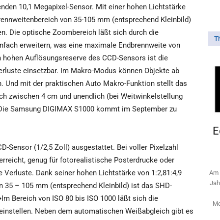
nden 10,1 Megapixel-Sensor. Mit einer hohen Lichtstärke
Brennweitenbereich von 35-105 mm (entsprechend Kleinbild)
en. Die optische Zoombereich läßt sich durch die
T
hnfach erweitern, was eine maximale Endbrennweite von
h hohen Auflösungsreserve des CCD-Sensors ist die
verluste einsetzbar. Im Makro-Modus können Objekte ab
. Und mit der praktischen Auto Makro-Funktion stellt das
h zwischen 4 cm und unendlich (bei Weitwinkelstellung
f. Die Samsung DIGIMAX S1000 kommt im September zu
E
-Sensor (1/2,5 Zoll) ausgestattet. Bei voller Pixelzahl
erreicht, genug für fotorealistische Posterdrucke oder
 Verluste. Dank seiner hohen Lichtstärke von 1:2,81:4,9
Am 
Jah
 35 – 105 mm (entsprechend Kleinbild) ist das SHD-
Im Bereich von ISO 80 bis ISO 1000 läßt sich die
Me
 einstellen. Neben dem automatischen Weißabgleich gibt es