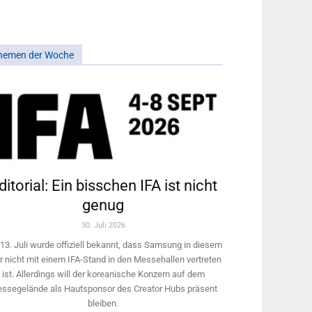
hemen der Woche
ditorial: Ein bisschen IFA ist nicht
genug
30. Juli 2026
13. Juli wurde offiziell bekannt, dass Samsung in diesem
r nicht mit einem IFA-Stand in den Messehallen vertreten
ist. Allerdings will ­der koreanische Konzern auf dem
ssegelände als Hautsponsor des Creator Hubs präsent
bleiben.