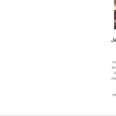
Je
Vo
be
2
sta
be