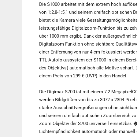
Die S1000 arbeitet mit dem extrem hoch auflöse
von 1:2,8-1:5,1 und seinem dreifach optischen 
bietet die Kamera viele Gestaltungsmöglichkeit
leistungsfähige Digitalzoom-Funktion bis zu ze
über 1000 mm ergibt. Dank der außergewöhnlic
Digitalzoom-Funktion ohne sichtbare Qualitäts
einer Entfernung von nur 4 cm fokussiert werden
TTL-Autofokussystem der S1000 in einem Bereic
des Objektivs) automatisch alle Motive schar
einem Preis von 299 € (UVP) in den Handel.
Die Digimax S700 ist mit einem 7,2 MegapixelCCD
werden Bildgrößen von bis zu 3072 x 2304 Pixel 
starke Ausschnittvergrößerungen ohne sichtbare
und seinem dreifach optischen Zoombereich von
Zoom.Objektiv der S700 universell einsetzbar. �
Lichtempfindlichkeit automatisch oder manuell