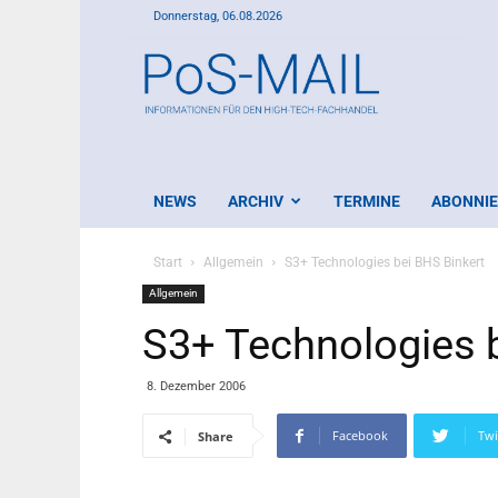
Donnerstag, 06.08.2026
PoS-
Mail
NEWS
ARCHIV
TERMINE
ABONNI
Start
Allgemein
S3+ Technologies bei BHS Binkert
Allgemein
S3+ Technologies 
8. Dezember 2006
Facebook
Twi
Share