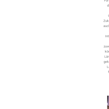
Für
d
Zuk
auch
In
zuve
kö
Län
gek
L