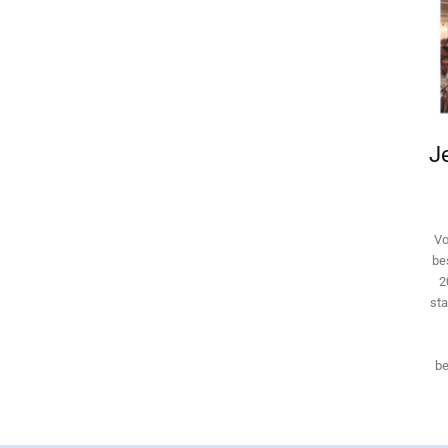
Je
Vo
be
2
sta
be