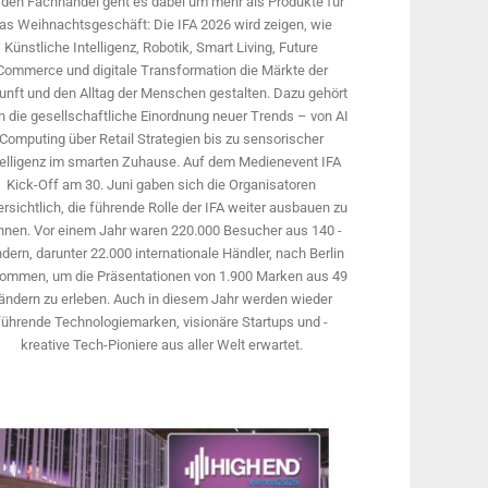
 den Fachhandel geht es dabei um mehr als Produkte für
as Weihnachtsgeschäft: Die IFA 2026 wird ­zeigen, wie
Künstliche Intelligenz, Robotik, Smart Living, Future
Commerce und digitale Trans­formation die Märkte der
unft und den Alltag der Menschen gestalten. Dazu gehört
 die gesellschaftliche Einordnung neuer Trends – von AI
Computing über Retail Strategien bis zu sensorischer
telligenz im smarten Zuhause. Auf dem Medien­event IFA
Kick-Off am 30. Juni gaben sich die Organisatoren
rsichtlich, die führende Rolle der IFA weiter ausbauen zu
nnen. Vor einem Jahr ­waren 220.000 Besucher aus 140 ­
dern, ­darunter 22.000 internationale Händler, nach Berlin
ommen, um die Präsen­tationen von 1.900 Marken aus 49
ändern zu erleben. Auch in diesem Jahr werden wieder
führende Technologiemarken, visionäre Startups und ­
kreative Tech-Pioniere aus aller Welt erwartet.