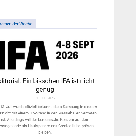
hemen der Woche
ditorial: Ein bisschen IFA ist nicht
genug
30. Juli 2026
13. Juli wurde offiziell bekannt, dass Samsung in diesem
r nicht mit einem IFA-Stand in den Messehallen vertreten
ist. Allerdings will ­der koreanische Konzern auf dem
ssegelände als Hautsponsor des Creator Hubs präsent
bleiben.