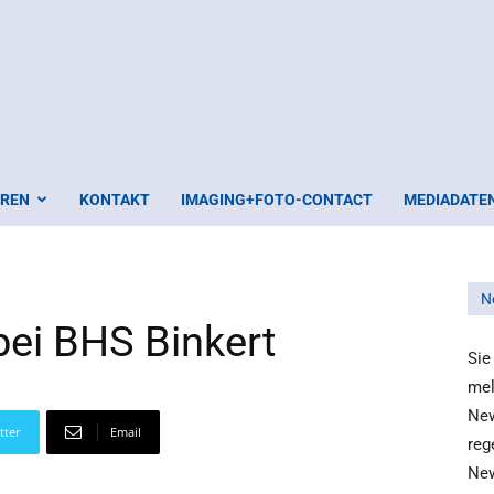
EREN
KONTAKT
IMAGING+FOTO-CONTACT
MEDIADATE
N
bei BHS Binkert
Sie
mel
New
tter
Email
reg
New