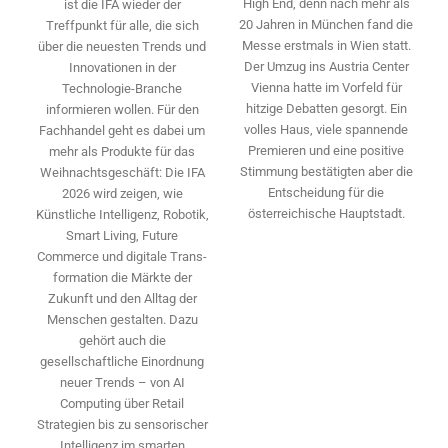
High End, denn nach mehr als
ist die IFA wieder der
20 Jahren in München fand die
Treffpunkt für alle, die sich
Messe erstmals in Wien statt.
über die neuesten Trends und
Der Umzug ins Austria Center
Innovationen in der
Vienna hatte im Vorfeld für
Technologie-­Branche
hitzige Debatten gesorgt. Ein
informieren wollen. Für den
volles Haus, viele spannende
Fachhandel geht es dabei um
Premieren und eine positive
mehr als Produkte für das
Stimmung bestätigten aber die
Weihnachtsgeschäft: Die IFA
Entscheidung für die
2026 wird ­zeigen, wie
österreichische Hauptstadt.
Künstliche Intelligenz, Robotik,
Smart Living, Future
Commerce und digitale Trans­
formation die Märkte der
Zukunft und den Alltag der
Menschen gestalten. Dazu
gehört auch die
gesellschaftliche Einordnung
neuer Trends – von AI
Computing über Retail
Strategien bis zu sensorischer
Intelligenz im smarten