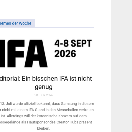
hemen der Woche
ditorial: Ein bisschen IFA ist nicht
genug
30. Juli 2026
13. Juli wurde offiziell bekannt, dass Samsung in diesem
r nicht mit einem IFA-Stand in den Messehallen vertreten
ist. Allerdings will ­der koreanische Konzern auf dem
ssegelände als Hautsponsor des Creator Hubs präsent
bleiben.