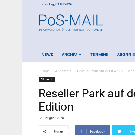
Sonntag, 09.08.2026
PoS-
Mail
NEWS
ARCHIV
TERMINE
ABONNI
Start
Allgemein
Reseller Park auf der IFA 2020 Speci
Allgemein
Reseller Park auf d
Edition
25. August 2020
Facebook
Twi
Share