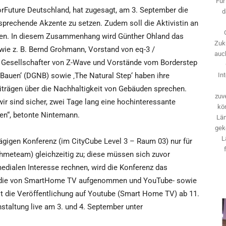
Für
orFuture Deutschland, hat zugesagt, am 3. September die
d
sprechende Akzente zu setzen. Zudem soll die Aktivistin an
men. In diesem Zusammenhang wird Günther Ohland das
Zuk
 wie z. B. Bernd Grohmann, Vorstand von eq-3 /
auch
Gesellschafter von Z-Wave und Vorstände vom Borderstep
s Bauen‘ (DGNB) sowie ‚The Natural Step‘ haben ihre
In
iträgen über die Nachhaltigkeit von Gebäuden sprechen.
zuve
ir sind sicher, zwei Tage lang eine hochinteressante
kö
en“, betonte Nintemann.
Län
gek
L
ägigen Konferenz (im CityCube Level 3 – Raum 03) nur für
hmeteam) gleichzeitig zu; diese müssen sich zuvor
edialen Interesse rechnen, wird die Konferenz das
n, die von SmartHome TV aufgenommen und YouTube- sowie
ist die Veröffentlichung auf Youtube (Smart Home TV) ab 11.
staltung live am 3. und 4. September unter