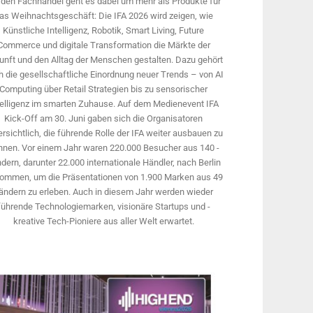
 den Fachhandel geht es dabei um mehr als Produkte für
as Weihnachtsgeschäft: Die IFA 2026 wird ­zeigen, wie
Künstliche Intelligenz, Robotik, Smart Living, Future
Commerce und digitale Trans­formation die Märkte der
unft und den Alltag der Menschen gestalten. Dazu gehört
 die gesellschaftliche Einordnung neuer Trends – von AI
Computing über Retail Strategien bis zu sensorischer
telligenz im smarten Zuhause. Auf dem Medien­event IFA
Kick-Off am 30. Juni gaben sich die Organisatoren
rsichtlich, die führende Rolle der IFA weiter ausbauen zu
nnen. Vor einem Jahr ­waren 220.000 Besucher aus 140 ­
dern, ­darunter 22.000 internationale Händler, nach Berlin
ommen, um die Präsen­tationen von 1.900 Marken aus 49
ändern zu erleben. Auch in diesem Jahr werden wieder
führende Technologiemarken, visionäre Startups und ­
kreative Tech-Pioniere aus aller Welt erwartet.