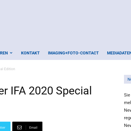
EREN
KONTAKT
IMAGING+FOTO-CONTACT
MEDIADATE
al Edition
N
er IFA 2020 Special
Sie
mel
New
reg
New
tter
Email