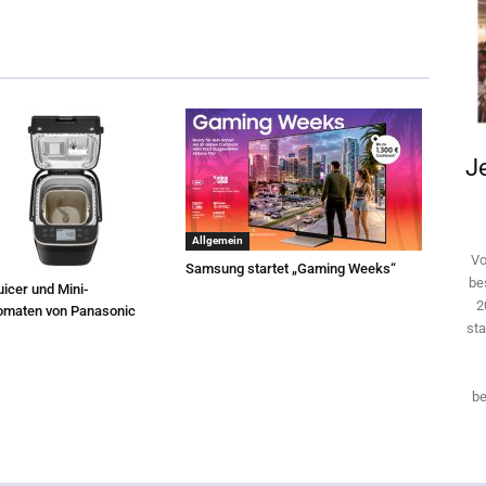
Je
Allgemein
Vo
Samsung startet „Gaming Weeks“
be
icer und Mini-
2
omaten von Panasonic
sta
be