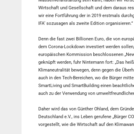
Massenveranstaltung sein kann, haben wir versu
Wirtschaft und Gesellschaft und dem daraus res
wir eine Fortführung der in 2019 erstmals durc
IFA‘ sozusagen als zweite Edition organisieren.”
Denn die fast zwei Billionen Euro, die von euro
dem Corona-Lockdown investiert werden sollen
europäischen Kommission beschlossenen „New 
geknüpft werden, fuhr Nintemann fort: „Das heiß
Klimaneutralität bewegen, denn gegen die Über
auch in den Tech-Bereichen, wo die Bürger mit
SmartLiving und SmartBuilding einen beachtliche
auch zu der Verwendung von umweltfreundlichen
Daher wird das von Günther Ohland, dem Gründer
Deutschland e.V., ins Leben gerufene „Bürger CO
vorgestellt, wie die Wirtschaft auf den Klimawan