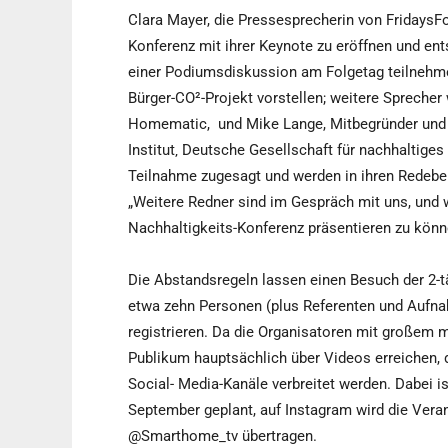
Clara Mayer, die Pressesprecherin von FridaysF
Konferenz mit ihrer Keynote zu eröffnen und ent
einer Podiumsdiskussion am Folgetag teilneh
Bürger-CO²-Projekt vorstellen; weitere Sprecher
Homematic, und Mike Lange, Mitbegründer und 
Institut‚ Deutsche Gesellschaft für nachhaltige
Teilnahme zugesagt und werden in ihren Redebe
„Weitere Redner sind im Gespräch mit uns, und w
Nachhaltigkeits-Konferenz präsentieren zu könn
Die Abstandsregeln lassen einen Besuch der 2-t
etwa zehn Personen (plus Referenten und Aufna
registrieren. Da die Organisatoren mit großem m
Publikum hauptsächlich über Videos erreiche
Social- Media-Kanäle verbreitet werden. Dabei 
September geplant, auf Instagram wird die Veran
@Smarthome_tv übertragen.