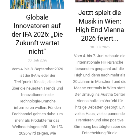
Jetzt spielt die
Globale
Musik in Wien:
Innovatoren auf
High End Vienna
der IFA 2026: „Die
2026 feiert...
Zukunft wartet
30. Juli 2026
nicht“
Vom 4. bis 7. Juni schaute die
30. Juli 2026
internationale HiFi-Branche
besonders gespannt auf die
Vom 4. bis 8. September 2026
High End, denn nach mehr als
ist die IFA wieder der
20 Jahren in München fand die
Treffpunkt für alle, die sich
Messe erstmals in Wien statt.
über die neuesten Trends und
Der Umzug ins Austria Center
Innovationen in der
Vienna hatte im Vorfeld für
Technologie-­Branche
hitzige Debatten gesorgt. Ein
informieren wollen. Für den
volles Haus, viele spannende
Fachhandel geht es dabei um
Premieren und eine positive
mehr als Produkte für das
Stimmung bestätigten aber die
Weihnachtsgeschäft: Die IFA
Entscheidung für die
2026 wird ­zeigen, wie