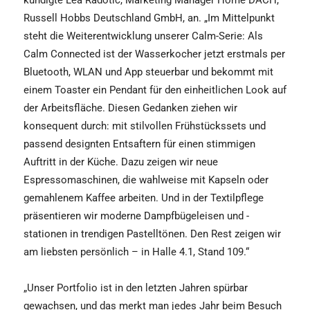
kündigte Lea Radotic, Marketing Manager Home DACH,
Russell Hobbs Deutschland GmbH, an. „Im Mittelpunkt
steht die Weiterentwicklung unserer Calm-Serie: Als
Calm Connected ist der Wasserkocher jetzt erstmals per
Bluetooth, WLAN und App steuerbar und bekommt mit
einem Toaster ein Pendant für den einheitlichen Look auf
der Arbeitsfläche. Diesen Gedanken ziehen wir
konsequent durch: mit stilvollen Frühstückssets und
passend designten Entsaftern für einen stimmigen
Auftritt in der Küche. Dazu zeigen wir neue
Espressomaschinen, die wahlweise mit Kapseln oder
gemahlenem Kaffee arbeiten. Und in der Textilpflege
präsentieren wir moderne Dampfbügeleisen und -
stationen in trendigen Pastelltönen. Den Rest zeigen wir
am liebsten persönlich – in Halle 4.1, Stand 109.“
„Unser Portfolio ist in den letzten Jahren spürbar
gewachsen, und das merkt man jedes Jahr beim Besuch