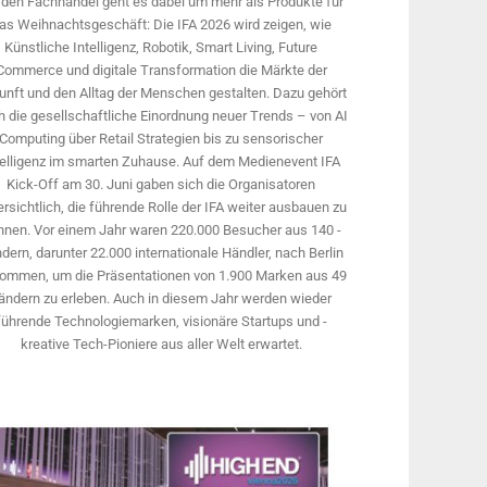
 den Fachhandel geht es dabei um mehr als Produkte für
as Weihnachtsgeschäft: Die IFA 2026 wird ­zeigen, wie
Künstliche Intelligenz, Robotik, Smart Living, Future
Commerce und digitale Trans­formation die Märkte der
unft und den Alltag der Menschen gestalten. Dazu gehört
 die gesellschaftliche Einordnung neuer Trends – von AI
Computing über Retail Strategien bis zu sensorischer
telligenz im smarten Zuhause. Auf dem Medien­event IFA
Kick-Off am 30. Juni gaben sich die Organisatoren
rsichtlich, die führende Rolle der IFA weiter ausbauen zu
nnen. Vor einem Jahr ­waren 220.000 Besucher aus 140 ­
dern, ­darunter 22.000 internationale Händler, nach Berlin
ommen, um die Präsen­tationen von 1.900 Marken aus 49
ändern zu erleben. Auch in diesem Jahr werden wieder
führende Technologiemarken, visionäre Startups und ­
kreative Tech-Pioniere aus aller Welt erwartet.