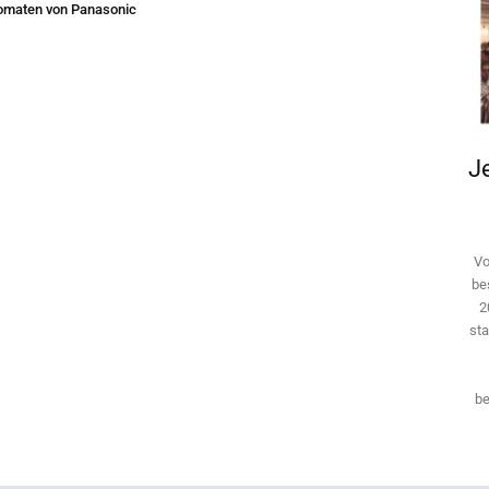
omaten von Panasonic
Je
Vo
be
2
sta
be