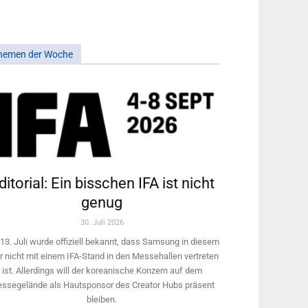
hemen der Woche
ditorial: Ein bisschen IFA ist nicht
genug
30. Juli 2026
13. Juli wurde offiziell bekannt, dass Samsung in diesem
r nicht mit einem IFA-Stand in den Messehallen vertreten
ist. Allerdings will ­der koreanische Konzern auf dem
ssegelände als Hautsponsor des Creator Hubs präsent
bleiben.