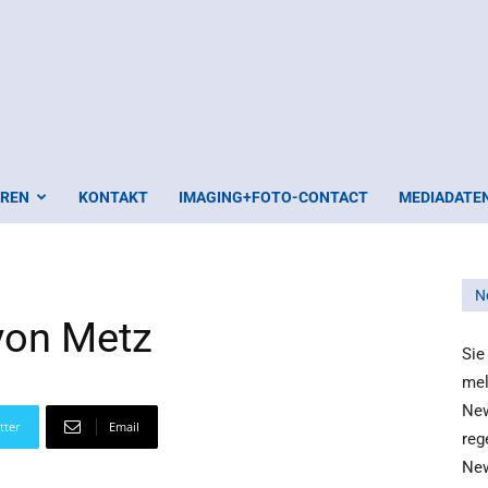
EREN
KONTAKT
IMAGING+FOTO-CONTACT
MEDIADATE
N
von Metz
Sie
mel
New
tter
Email
reg
New