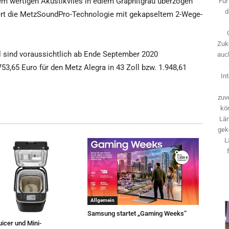
inem wertigen Akustikvlies in edlem Graphitgrau überzogen
Für
d
fert die MetzSoundPro-Technologie mit gekapseltem 2-Wege-
Zuk
l sind voraussichtlich ab Ende September 2020
auch
753,65 Euro für den Metz Alegra in 43 Zoll bzw. 1.948,61
In
zuve
kö
Län
gek
L
Allgemein
Samsung startet „Gaming Weeks“
icer und Mini-