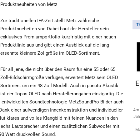
Produktneuheiten von Metz
Zur traditionellen IFA-Zeit stellt Metz zahlreiche
T
Produktnueheiten vor. Dabei baut der Hersteller sein
exklusives Premiumportfolio kurzfristig mit einer neuen
Produktlinie aus und gibt einen Ausblick auf die lang
ersehnte kleinere Zollgröße im OLED-Sortiment.
Für all jene, die nicht über den Raum für eine 55 oder 65
Zoll-Bildschirmgröße verfügen, erweitert Metz sein OLED
E
Sortiment um ein 48 Zoll Modell. Auch in puncto Akustik
ist der Topas OLED nach Herstellerangaben einzigartig. Die
ns entwickelten Soundtechnologie MetzSoundPro Bilder auch
Dank einer aufwendigen Innenkonstruktion und individueller
Am 
Jah
lut klares und volles Klangbild mit feinen Nuancen in den
sechs Lautsprecher und einen zusätzlichen Subwoofer mit
Me
90 Watt druckvollen Sound.