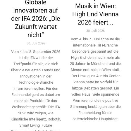
Globale
Musik in Wien:
Innovatoren auf
High End Vienna
der IFA 2026: „Die
2026 feiert...
Zukunft wartet
30. Juli 2026
nicht“
Vom 4. bis 7. Juni schaute die
30. Juli 2026
internationale HiFi-Branche
besonders gespannt auf die
Vom 4. bis 8. September 2026
High End, denn nach mehr als
ist die IFA wieder der
20 Jahren in München fand die
Treffpunkt für alle, die sich
Messe erstmals in Wien statt.
über die neuesten Trends und
Der Umzug ins Austria Center
Innovationen in der
Vienna hatte im Vorfeld für
Technologie-­Branche
hitzige Debatten gesorgt. Ein
informieren wollen. Für den
volles Haus, viele spannende
Fachhandel geht es dabei um
Premieren und eine positive
mehr als Produkte für das
Stimmung bestätigten aber die
Weihnachtsgeschäft: Die IFA
Entscheidung für die
2026 wird ­zeigen, wie
österreichische Hauptstadt.
Künstliche Intelligenz, Robotik,
Smart Living, Future