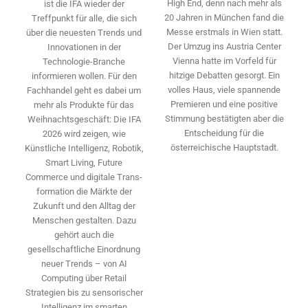
High End, denn nach mehr als
ist die IFA wieder der
20 Jahren in München fand die
Treffpunkt für alle, die sich
Messe erstmals in Wien statt.
über die neuesten Trends und
Der Umzug ins Austria Center
Innovationen in der
Vienna hatte im Vorfeld für
Technologie-­Branche
hitzige Debatten gesorgt. Ein
informieren wollen. Für den
volles Haus, viele spannende
Fachhandel geht es dabei um
Premieren und eine positive
mehr als Produkte für das
Stimmung bestätigten aber die
Weihnachtsgeschäft: Die IFA
Entscheidung für die
2026 wird ­zeigen, wie
österreichische Hauptstadt.
Künstliche Intelligenz, Robotik,
Smart Living, Future
Commerce und digitale Trans­
formation die Märkte der
Zukunft und den Alltag der
Menschen gestalten. Dazu
gehört auch die
gesellschaftliche Einordnung
neuer Trends – von AI
Computing über Retail
Strategien bis zu sensorischer
Intelligenz im smarten