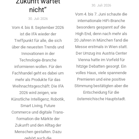
Zukunft wartet
30. Juli 2026
nicht“
Vom 4. bis 7. Juni schaute die
30. Juli 2026
internationale HiFi-Branche
besonders gespannt auf die
Vom 4. bis 8. September 2026
High End, denn nach mehr als
ist die IFA wieder der
20 Jahren in München fand die
Treffpunkt für alle, die sich
Messe erstmals in Wien statt.
über die neuesten Trends und
Der Umzug ins Austria Center
Innovationen in der
Vienna hatte im Vorfeld für
Technologie-­Branche
hitzige Debatten gesorgt. Ein
informieren wollen. Für den
volles Haus, viele spannende
Fachhandel geht es dabei um
Premieren und eine positive
mehr als Produkte für das
Stimmung bestätigten aber die
Weihnachtsgeschäft: Die IFA
Entscheidung für die
2026 wird ­zeigen, wie
österreichische Hauptstadt.
Künstliche Intelligenz, Robotik,
Smart Living, Future
Commerce und digitale Trans­
formation die Märkte der
Zukunft und den Alltag der
Menschen gestalten. Dazu
gehört auch die