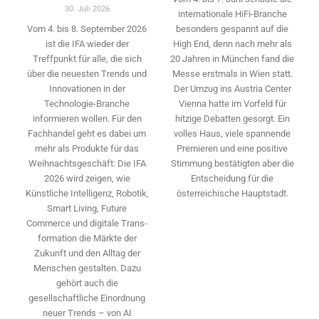
30. Juli 2026
internationale HiFi-Branche
besonders gespannt auf die
Vom 4. bis 8. September 2026
High End, denn nach mehr als
ist die IFA wieder der
20 Jahren in München fand die
Treffpunkt für alle, die sich
Messe erstmals in Wien statt.
über die neuesten Trends und
Der Umzug ins Austria Center
Innovationen in der
Vienna hatte im Vorfeld für
Technologie-­Branche
hitzige Debatten gesorgt. Ein
informieren wollen. Für den
volles Haus, viele spannende
Fachhandel geht es dabei um
Premieren und eine positive
mehr als Produkte für das
Stimmung bestätigten aber die
Weihnachtsgeschäft: Die IFA
Entscheidung für die
2026 wird ­zeigen, wie
österreichische Hauptstadt.
Künstliche Intelligenz, Robotik,
Smart Living, Future
Commerce und digitale Trans­
formation die Märkte der
Zukunft und den Alltag der
Menschen gestalten. Dazu
gehört auch die
gesellschaftliche Einordnung
neuer Trends – von AI