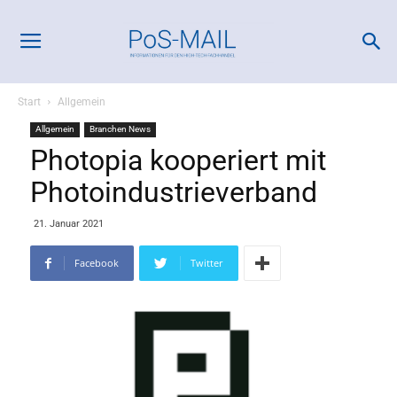
Start
Allgemein
Allgemein
Branchen News
Photopia kooperiert mit
Photoindustrieverband
21. Januar 2021
Facebook
Twitter