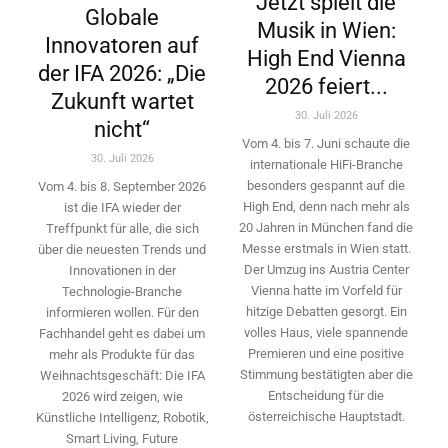
Jetzt spielt die
Globale
Musik in Wien:
Innovatoren auf
High End Vienna
der IFA 2026: „Die
2026 feiert...
Zukunft wartet
30. Juli 2026
nicht“
Vom 4. bis 7. Juni schaute die
30. Juli 2026
internationale HiFi-Branche
besonders gespannt auf die
Vom 4. bis 8. September 2026
High End, denn nach mehr als
ist die IFA wieder der
20 Jahren in München fand die
Treffpunkt für alle, die sich
Messe erstmals in Wien statt.
über die neuesten Trends und
Der Umzug ins Austria Center
Innovationen in der
Vienna hatte im Vorfeld für
Technologie-­Branche
hitzige Debatten gesorgt. Ein
informieren wollen. Für den
volles Haus, viele spannende
Fachhandel geht es dabei um
Premieren und eine positive
mehr als Produkte für das
Stimmung bestätigten aber die
Weihnachtsgeschäft: Die IFA
Entscheidung für die
2026 wird ­zeigen, wie
österreichische Hauptstadt.
Künstliche Intelligenz, Robotik,
Smart Living, Future