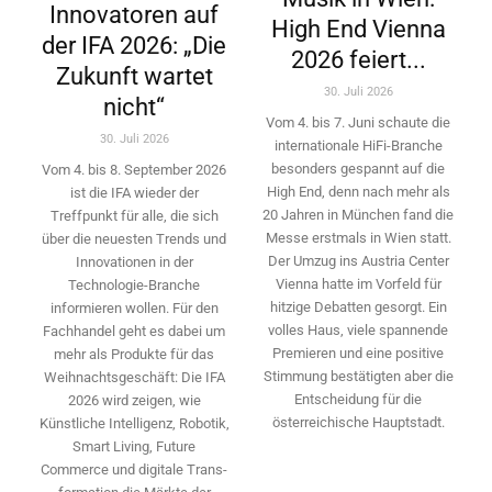
Innovatoren auf
High End Vienna
der IFA 2026: „Die
2026 feiert...
Zukunft wartet
30. Juli 2026
nicht“
Vom 4. bis 7. Juni schaute die
30. Juli 2026
internationale HiFi-Branche
besonders gespannt auf die
Vom 4. bis 8. September 2026
High End, denn nach mehr als
ist die IFA wieder der
20 Jahren in München fand die
Treffpunkt für alle, die sich
Messe erstmals in Wien statt.
über die neuesten Trends und
Der Umzug ins Austria Center
Innovationen in der
Vienna hatte im Vorfeld für
Technologie-­Branche
hitzige Debatten gesorgt. Ein
informieren wollen. Für den
volles Haus, viele spannende
Fachhandel geht es dabei um
Premieren und eine positive
mehr als Produkte für das
Stimmung bestätigten aber die
Weihnachtsgeschäft: Die IFA
Entscheidung für die
2026 wird ­zeigen, wie
österreichische Hauptstadt.
Künstliche Intelligenz, Robotik,
Smart Living, Future
Commerce und digitale Trans­