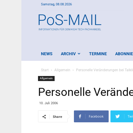
Samstag, 08.08.2026
PoS-
Mail
NEWS
ARCHIV
TERMINE
ABONNI
Start
Allgemein
Personelle Veränderungen bei Talkl
Allgemein
Personelle Verände
10. Juli 2006
Facebook
Twi
Share