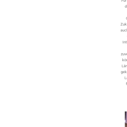
Für
d
Zuk
auch
In
zuve
kö
Län
gek
L