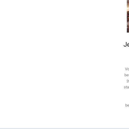
Je
Vo
be
2
sta
be