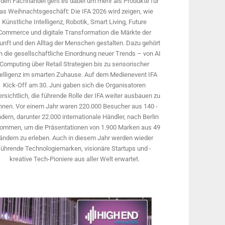
 den Fachhandel geht es dabei um mehr als Produkte für
as Weihnachtsgeschäft: Die IFA 2026 wird ­zeigen, wie
Künstliche Intelligenz, Robotik, Smart Living, Future
Commerce und digitale Trans­formation die Märkte der
unft und den Alltag der Menschen gestalten. Dazu gehört
 die gesellschaftliche Einordnung neuer Trends – von AI
Computing über Retail Strategien bis zu sensorischer
telligenz im smarten Zuhause. Auf dem Medien­event IFA
Kick-Off am 30. Juni gaben sich die Organisatoren
rsichtlich, die führende Rolle der IFA weiter ausbauen zu
nnen. Vor einem Jahr ­waren 220.000 Besucher aus 140 ­
dern, ­darunter 22.000 internationale Händler, nach Berlin
ommen, um die Präsen­tationen von 1.900 Marken aus 49
ändern zu erleben. Auch in diesem Jahr werden wieder
führende Technologiemarken, visionäre Startups und ­
kreative Tech-Pioniere aus aller Welt erwartet.