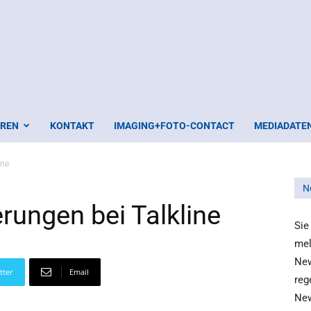
EREN
KONTAKT
IMAGING+FOTO-CONTACT
MEDIADATE
ine
N
rungen bei Talkline
Sie
mel
New
tter
Email
reg
New