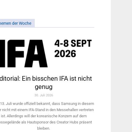
hemen der Woche
ditorial: Ein bisschen IFA ist nicht
genug
30. Juli 2026
13. Juli wurde offiziell bekannt, dass Samsung in diesem
r nicht mit einem IFA-Stand in den Messehallen vertreten
ist. Allerdings will ­der koreanische Konzern auf dem
ssegelände als Hautsponsor des Creator Hubs präsent
bleiben.