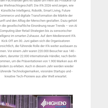
 den Fachhandel geht es dabei um mehr als Produkte für
as Weihnachtsgeschäft: Die IFA 2026 wird ­zeigen, wie
Künstliche Intelligenz, Robotik, Smart Living, Future
Commerce und digitale Trans­formation die Märkte der
unft und den Alltag der Menschen gestalten. Dazu gehört
 die gesellschaftliche Einordnung neuer Trends – von AI
Computing über Retail Strategien bis zu sensorischer
telligenz im smarten Zuhause. Auf dem Medien­event IFA
Kick-Off am 30. Juni gaben sich die Organisatoren
rsichtlich, die führende Rolle der IFA weiter ausbauen zu
nnen. Vor einem Jahr ­waren 220.000 Besucher aus 140 ­
dern, ­darunter 22.000 internationale Händler, nach Berlin
ommen, um die Präsen­tationen von 1.900 Marken aus 49
ändern zu erleben. Auch in diesem Jahr werden wieder
führende Technologiemarken, visionäre Startups und ­
kreative Tech-Pioniere aus aller Welt erwartet.