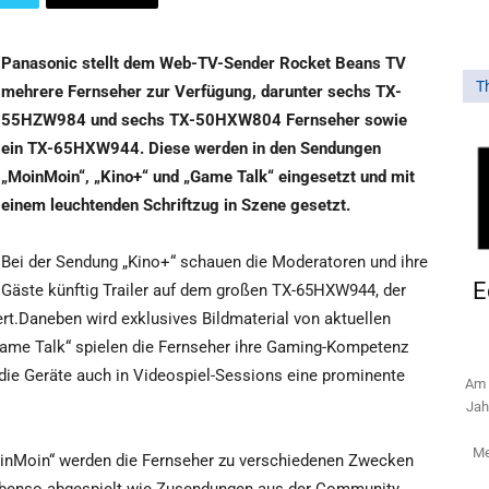
Panasonic stellt dem Web-TV-Sender Rocket Beans TV
T
mehrere Fernseher zur Verfügung, darunter sechs TX-
55HZW984 und sechs TX-50HXW804 Fernseher sowie
ein TX-65HXW944. Diese werden in den Sendungen
„MoinMoin“, „Kino+“ und „Game Talk“ eingesetzt und mit
einem leuchtenden Schriftzug in Szene gesetzt.
Bei der Sendung „Kino+“ schauen die Moderatoren und ihre
E
Gäste künftig Trailer auf dem großen TX-65HXW944, der
fert.Daneben wird exklusives Bildmaterial von aktuellen
„Game Talk“ spielen die Fernseher ihre Gaming-Kompetenz
die Geräte auch in Videospiel-Sessions eine prominente
Am 
Jah
Me
oinMoin“ werden die Fernseher zu verschiedenen Zwecken