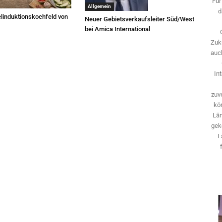
Für
Allgemein
d
linduktionskochfeld von
Neuer Gebietsverkaufsleiter Süd/West
bei Amica International
Zuk
auch
In
zuve
kö
Län
gek
L