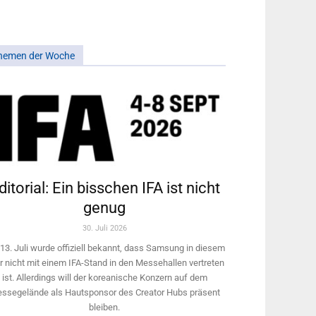
hemen der Woche
ditorial: Ein bisschen IFA ist nicht
genug
30. Juli 2026
13. Juli wurde offiziell bekannt, dass Samsung in diesem
r nicht mit einem IFA-Stand in den Messehallen vertreten
ist. Allerdings will ­der koreanische Konzern auf dem
ssegelände als Hautsponsor des Creator Hubs präsent
bleiben.