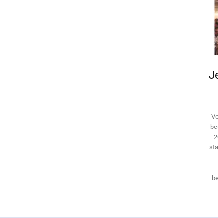
Je
Vo
be
2
sta
be