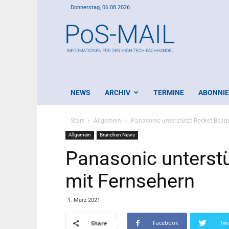
Donnerstag, 06.08.2026
PoS-
Mail
NEWS
ARCHIV
TERMINE
ABONNI
Start
Allgemein
Panasonic unterstützt Rocket Bean
Allgemein
Branchen News
Panasonic unterst
mit Fernsehern
1. März 2021
Facebook
Twi
Share