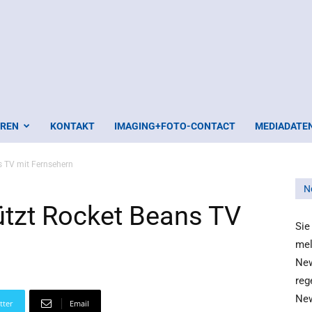
EREN
KONTAKT
IMAGING+FOTO-CONTACT
MEDIADATE
s TV mit Fernsehern
N
ützt Rocket Beans TV
Sie
mel
New
reg
New
tter
Email