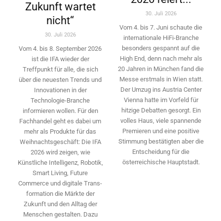
Zukunft wartet
30. Juli 2026
nicht“
Vom 4. bis 7. Juni schaute die
30. Juli 2026
internationale HiFi-Branche
besonders gespannt auf die
Vom 4. bis 8. September 2026
High End, denn nach mehr als
ist die IFA wieder der
20 Jahren in München fand die
Treffpunkt für alle, die sich
Messe erstmals in Wien statt.
über die neuesten Trends und
Der Umzug ins Austria Center
Innovationen in der
Vienna hatte im Vorfeld für
Technologie-­Branche
hitzige Debatten gesorgt. Ein
informieren wollen. Für den
volles Haus, viele spannende
Fachhandel geht es dabei um
Premieren und eine positive
mehr als Produkte für das
Stimmung bestätigten aber die
Weihnachtsgeschäft: Die IFA
Entscheidung für die
2026 wird ­zeigen, wie
österreichische Hauptstadt.
Künstliche Intelligenz, Robotik,
Smart Living, Future
Commerce und digitale Trans­
formation die Märkte der
Zukunft und den Alltag der
Menschen gestalten. Dazu