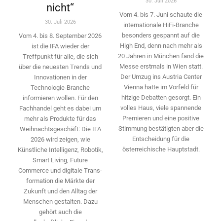
30. Juli 2026
nicht“
Vom 4. bis 7. Juni schaute die
30. Juli 2026
internationale HiFi-Branche
besonders gespannt auf die
Vom 4. bis 8. September 2026
High End, denn nach mehr als
ist die IFA wieder der
20 Jahren in München fand die
Treffpunkt für alle, die sich
Messe erstmals in Wien statt.
über die neuesten Trends und
Der Umzug ins Austria Center
Innovationen in der
Vienna hatte im Vorfeld für
Technologie-­Branche
hitzige Debatten gesorgt. Ein
informieren wollen. Für den
volles Haus, viele spannende
Fachhandel geht es dabei um
Premieren und eine positive
mehr als Produkte für das
Stimmung bestätigten aber die
Weihnachtsgeschäft: Die IFA
Entscheidung für die
2026 wird ­zeigen, wie
österreichische Hauptstadt.
Künstliche Intelligenz, Robotik,
Smart Living, Future
Commerce und digitale Trans­
formation die Märkte der
Zukunft und den Alltag der
Menschen gestalten. Dazu
gehört auch die