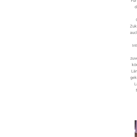
Für
d
Zuk
auch
In
zuve
kö
Län
gek
L