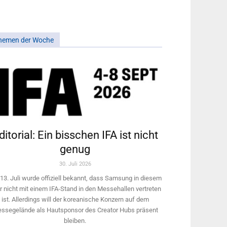
hemen der Woche
ditorial: Ein bisschen IFA ist nicht
genug
30. Juli 2026
13. Juli wurde offiziell bekannt, dass Samsung in diesem
r nicht mit einem IFA-Stand in den Messehallen vertreten
ist. Allerdings will ­der koreanische Konzern auf dem
ssegelände als Hautsponsor des Creator Hubs präsent
bleiben.