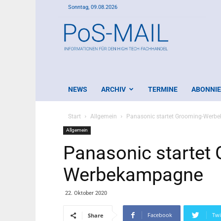
Sonntag, 09.08.2026
PoS-
Mail
NEWS
ARCHIV
TERMINE
ABONNI
Start
Allgemein
Panasonic startet Grooming-Wer
Allgemein
Panasonic startet
Werbekampagne
22. Oktober 2020
Facebook
Twi
Share