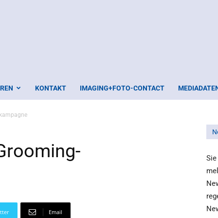
EREN
KONTAKT
IMAGING+FOTO-CONTACT
MEDIADATE
bekampagne
N
 Grooming-
Sie
mel
New
reg
New
tter
Email