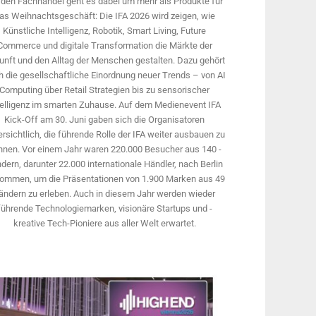
 den Fachhandel geht es dabei um mehr als Produkte für
as Weihnachtsgeschäft: Die IFA 2026 wird ­zeigen, wie
Künstliche Intelligenz, Robotik, Smart Living, Future
Commerce und digitale Trans­formation die Märkte der
unft und den Alltag der Menschen gestalten. Dazu gehört
 die gesellschaftliche Einordnung neuer Trends – von AI
Computing über Retail Strategien bis zu sensorischer
telligenz im smarten Zuhause. Auf dem Medien­event IFA
Kick-Off am 30. Juni gaben sich die Organisatoren
rsichtlich, die führende Rolle der IFA weiter ausbauen zu
nnen. Vor einem Jahr ­waren 220.000 Besucher aus 140 ­
dern, ­darunter 22.000 internationale Händler, nach Berlin
ommen, um die Präsen­tationen von 1.900 Marken aus 49
ändern zu erleben. Auch in diesem Jahr werden wieder
führende Technologiemarken, visionäre Startups und ­
kreative Tech-Pioniere aus aller Welt erwartet.