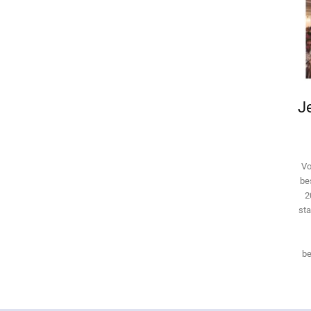
Je
Vo
be
2
sta
be