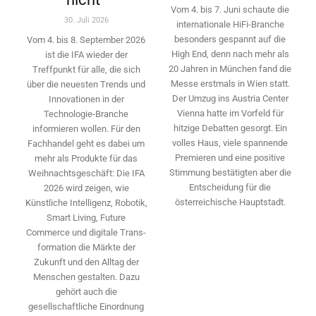
Vom 4. bis 7. Juni schaute die
30. Juli 2026
internationale HiFi-Branche
besonders gespannt auf die
Vom 4. bis 8. September 2026
High End, denn nach mehr als
ist die IFA wieder der
20 Jahren in München fand die
Treffpunkt für alle, die sich
Messe erstmals in Wien statt.
über die neuesten Trends und
Der Umzug ins Austria Center
Innovationen in der
Vienna hatte im Vorfeld für
Technologie-­Branche
hitzige Debatten gesorgt. Ein
informieren wollen. Für den
volles Haus, viele spannende
Fachhandel geht es dabei um
Premieren und eine positive
mehr als Produkte für das
Stimmung bestätigten aber die
Weihnachtsgeschäft: Die IFA
Entscheidung für die
2026 wird ­zeigen, wie
österreichische Hauptstadt.
Künstliche Intelligenz, Robotik,
Smart Living, Future
Commerce und digitale Trans­
formation die Märkte der
Zukunft und den Alltag der
Menschen gestalten. Dazu
gehört auch die
gesellschaftliche Einordnung