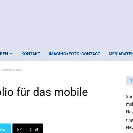
EREN
KONTAKT
IMAGING+FOTO-CONTACT
MEDIADATE
e Internet aus
N
lio für das mobile
Sie
mel
New
reg
New
tter
Email