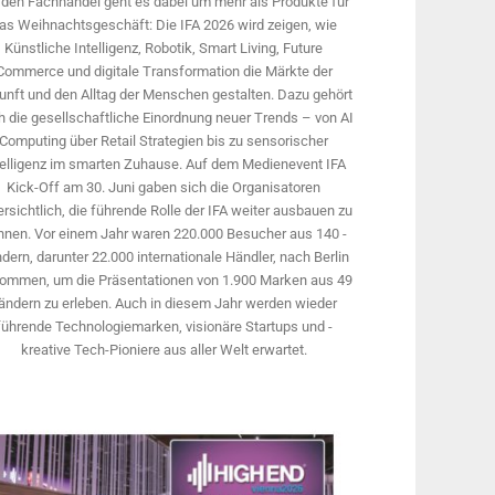
 den Fachhandel geht es dabei um mehr als Produkte für
as Weihnachtsgeschäft: Die IFA 2026 wird ­zeigen, wie
Künstliche Intelligenz, Robotik, Smart Living, Future
Commerce und digitale Trans­formation die Märkte der
unft und den Alltag der Menschen gestalten. Dazu gehört
 die gesellschaftliche Einordnung neuer Trends – von AI
Computing über Retail Strategien bis zu sensorischer
telligenz im smarten Zuhause. Auf dem Medien­event IFA
Kick-Off am 30. Juni gaben sich die Organisatoren
rsichtlich, die führende Rolle der IFA weiter ausbauen zu
nnen. Vor einem Jahr ­waren 220.000 Besucher aus 140 ­
dern, ­darunter 22.000 internationale Händler, nach Berlin
ommen, um die Präsen­tationen von 1.900 Marken aus 49
ändern zu erleben. Auch in diesem Jahr werden wieder
führende Technologiemarken, visionäre Startups und ­
kreative Tech-Pioniere aus aller Welt erwartet.