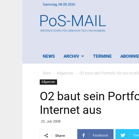
Samstag, 08.08.2026
PoS-
Mail
NEWS
ARCHIV
TERMINE
ABONNI
Start
Allgemein
O2 baut sein Portfolio für das mobil
Allgemein
O2 baut sein Portfo
Internet aus
23. Juli 2008
Facebook
Twi
Share