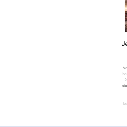
Je
Vo
be
2
sta
be