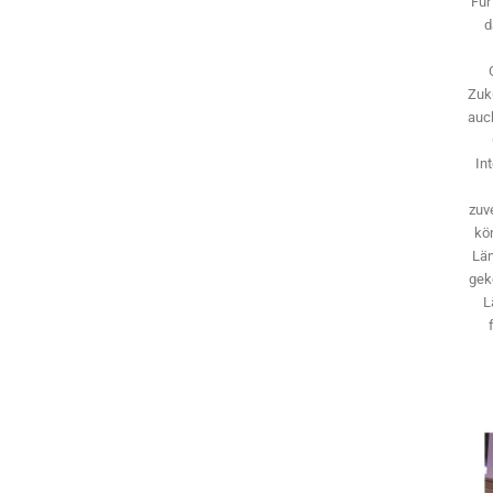
Für
d
Zuk
auch
In
zuve
kö
Län
gek
L