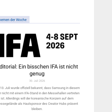
hemen der Woche
ditorial: Ein bisschen IFA ist nicht
genug
30. Juli 2026
13. Juli wurde offiziell bekannt, dass Samsung in diesem
r nicht mit einem IFA-Stand in den Messehallen vertreten
ist. Allerdings will ­der koreanische Konzern auf dem
ssegelände als Hautsponsor des Creator Hubs präsent
bleiben.