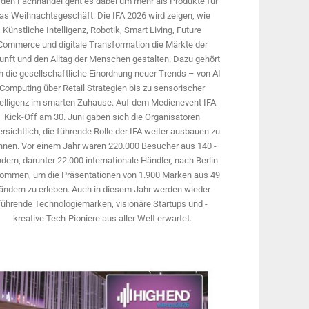
 den Fachhandel geht es dabei um mehr als Produkte für
as Weihnachtsgeschäft: Die IFA 2026 wird ­zeigen, wie
Künstliche Intelligenz, Robotik, Smart Living, Future
Commerce und digitale Trans­formation die Märkte der
unft und den Alltag der Menschen gestalten. Dazu gehört
 die gesellschaftliche Einordnung neuer Trends – von AI
Computing über Retail Strategien bis zu sensorischer
telligenz im smarten Zuhause. Auf dem Medien­event IFA
Kick-Off am 30. Juni gaben sich die Organisatoren
rsichtlich, die führende Rolle der IFA weiter ausbauen zu
nnen. Vor einem Jahr ­waren 220.000 Besucher aus 140 ­
dern, ­darunter 22.000 internationale Händler, nach Berlin
ommen, um die Präsen­tationen von 1.900 Marken aus 49
ändern zu erleben. Auch in diesem Jahr werden wieder
führende Technologiemarken, visionäre Startups und ­
kreative Tech-Pioniere aus aller Welt erwartet.