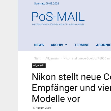
Sonntag, 09.08.2026
PoS-
Mail
NEWS
ARCHIV
TERMINE
ABONNI
Start
Allgemein
Nikon stellt neue Coolpix P6000 mi
Allgemein
Nikon stellt neue 
Empfänger und vier
Modelle vor
8. August 2008