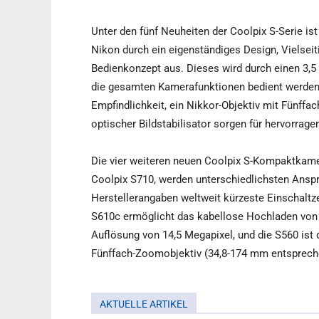
Unter den fünf Neuheiten der Coolpix S-Serie is
Nikon durch ein eigenständiges Design, Vielseit
Bedienkonzept aus. Dieses wird durch einen 3,5
die gesamten Kamerafunktionen bedient werden 
Empfindlichkeit, ein Nikkor-Objektiv mit Fünff
optischer Bildstabilisator sorgen für hervorragen
Die vier weiteren neuen Coolpix S-Kompaktkame
Coolpix S710, werden unterschiedlichsten Anspr
Herstellerangaben weltweit kürzeste Einschaltzei
S610c ermöglicht das kabellose Hochladen von Bi
Auflösung von 14,5 Megapixel, und die S560 ist 
Fünffach-Zoomobjektiv (34,8-174 mm entspreche
AKTUELLE ARTIKEL