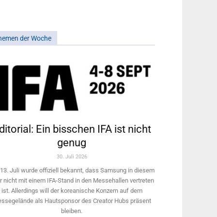
hemen der Woche
ditorial: Ein bisschen IFA ist nicht
genug
30. Juli 2026
13. Juli wurde offiziell bekannt, dass Samsung in diesem
r nicht mit einem IFA-Stand in den Messehallen vertreten
ist. Allerdings will ­der koreanische Konzern auf dem
ssegelände als Hautsponsor des Creator Hubs präsent
bleiben.