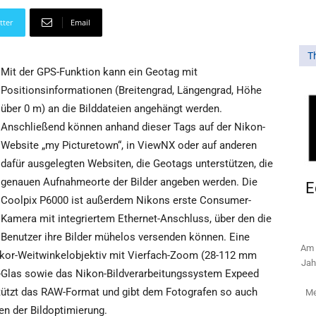
tter
Email
T
Mit der GPS-Funktion kann ein Geotag mit
Positionsinformationen (Breitengrad, Längengrad, Höhe
über 0 m) an die Bilddateien angehängt werden.
Anschließend können anhand dieser Tags auf der Nikon-
Website „my Picturetown“, in ViewNX oder auf anderen
dafür ausgelegten Websiten, die Geotags unterstützen, die
genauen Aufnahmeorte der Bilder angeben werden. Die
E
Coolpix P6000 ist außerdem Nikons erste Consumer-
Kamera mit integriertem Ethernet-Anschluss, über den die
Benutzer ihre Bilder mühelos versenden können. Eine
Am 
ikkor-Weitwinkelobjektiv mit Vierfach-Zoom (28-112 mm
Jah
D-Glas sowie das Nikon-Bildverarbeitungssystem Expeed
stützt das RAW-Format und gibt dem Fotografen so auch
Me
en der Bildoptimierung.