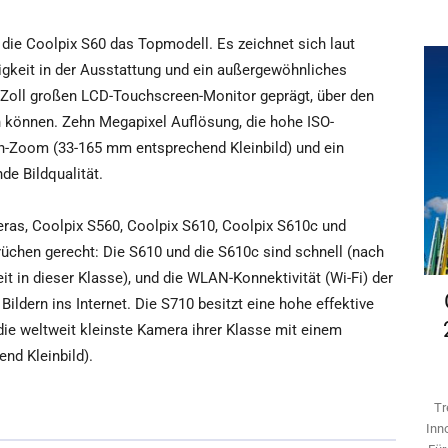
t die Coolpix S60 das Topmodell. Es zeichnet sich laut
igkeit in der Ausstattung und ein außergewöhnliches
 Zoll großen LCD-Touchscreen-Monitor geprägt, über den
können. Zehn Megapixel Auflösung, die hohe ISO-
ach-Zoom (33-165 mm entsprechend Kleinbild) und ein
de Bildqualität.
ras, Coolpix S560, Coolpix S610, Coolpix S610c und
üchen gerecht: Die S610 und die S610c sind schnell (nach
t in dieser Klasse), und die WLAN-Konnektivität (Wi-Fi) der
ldern ins Internet. Die S710 besitzt eine hohe effektive
die weltweit kleinste Kamera ihrer Klasse mit einem
nd Kleinbild).
Tr
Inn