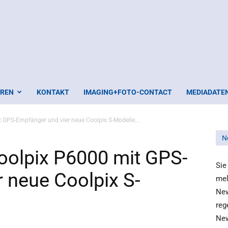
EREN
KONTAKT
IMAGING+FOTO-CONTACT
MEDIADATE
t GPS-Empfänger und vier neue Coolpix S-Modelle...
N
Coolpix P6000 mit GPS-
Sie
 neue Coolpix S-
mel
New
reg
New