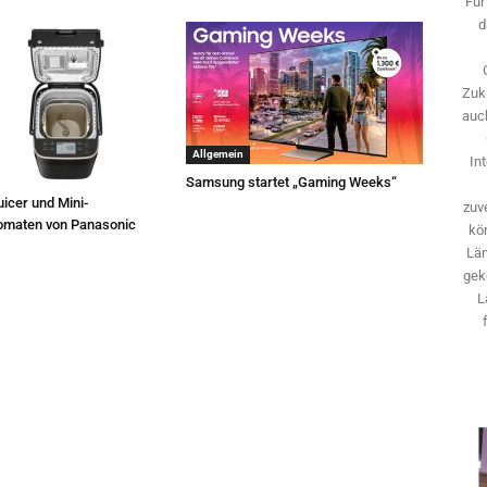
Für
d
Zuk
auch
Allgemein
In
Samsung startet „Gaming Weeks“
icer und Mini-
zuve
omaten von Panasonic
kö
Län
gek
L