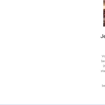
Je
Vo
be
2
sta
be