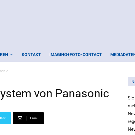
EREN
KONTAKT
IMAGING+FOTO-CONTACT
MEDIADATE
sonic
N
System von Panasonic
Sie
mel
New
tter
Email
reg
New