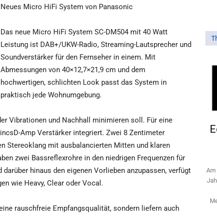
Neues Micro HiFi System von Panasonic
Das neue Micro HiFi System SC-DM504 mit 40 Watt
T
Leistung ist DAB+/UKW-Radio, Streaming-Lautsprecher und
Soundverstärker für den Fernseher in einem. Mit
Abmessungen von 40×12,7×21,9 cm und dem
hochwertigen, schlichten Look passt das System in
praktisch jede Wohnumgebung.
er Vibrationen und Nachhall minimieren soll. Für eine
E
LincsD-Amp Verstärker integriert. Zwei 8 Zentimeter
len Stereoklang mit ausbalancierten Mitten und klaren
en zwei Bassreflexrohre in den niedrigen Frequenzen für
 darüber hinaus den eigenen Vorlieben anzupassen, verfügt
Am 
Jah
en wie Heavy, Clear oder Vocal.
Me
eine rauschfreie Empfangsqualität, sondern liefern auch