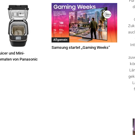
Für
d
Zuk
auch
Allgemein
In
Samsung startet „Gaming Weeks“
icer und Mini-
zuve
omaten von Panasonic
kö
Län
gek
L