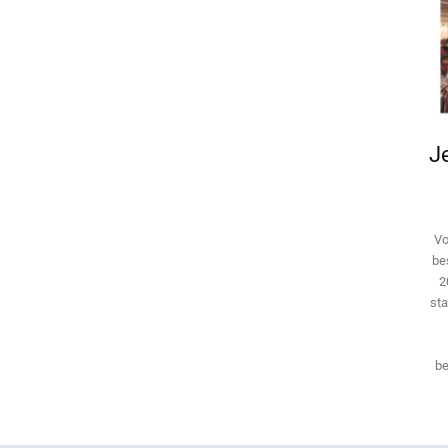
Je
Vo
be
2
sta
be