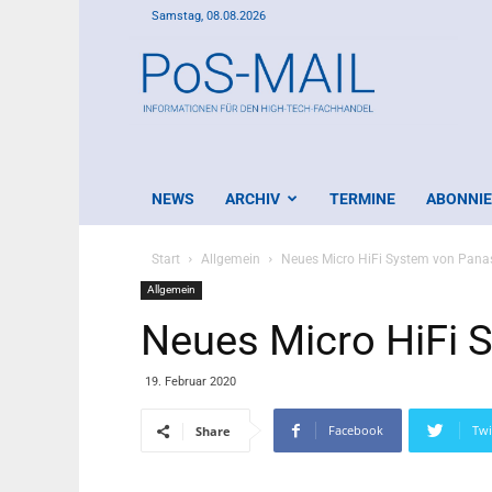
Samstag, 08.08.2026
PoS-
Mail
NEWS
ARCHIV
TERMINE
ABONNI
Start
Allgemein
Neues Micro HiFi System von Pana
Allgemein
Neues Micro HiFi 
19. Februar 2020
Facebook
Twi
Share