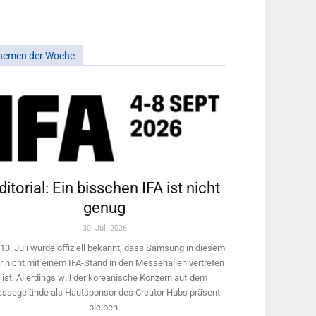
hemen der Woche
ditorial: Ein bisschen IFA ist nicht
genug
30. Juli 2026
13. Juli wurde offiziell bekannt, dass Samsung in diesem
r nicht mit einem IFA-Stand in den Messehallen vertreten
ist. Allerdings will ­der koreanische Konzern auf dem
ssegelände als Hautsponsor des Creator Hubs präsent
bleiben.