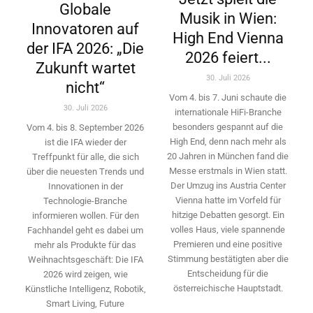
Globale
Musik in Wien:
Innovatoren auf
High End Vienna
der IFA 2026: „Die
2026 feiert...
Zukunft wartet
30. Juli 2026
nicht“
Vom 4. bis 7. Juni schaute die
30. Juli 2026
internationale HiFi-Branche
besonders gespannt auf die
Vom 4. bis 8. September 2026
High End, denn nach mehr als
ist die IFA wieder der
20 Jahren in München fand die
Treffpunkt für alle, die sich
Messe erstmals in Wien statt.
über die neuesten Trends und
Der Umzug ins Austria Center
Innovationen in der
Vienna hatte im Vorfeld für
Technologie-­Branche
hitzige Debatten gesorgt. Ein
informieren wollen. Für den
volles Haus, viele spannende
Fachhandel geht es dabei um
Premieren und eine positive
mehr als Produkte für das
Stimmung bestätigten aber die
Weihnachtsgeschäft: Die IFA
Entscheidung für die
2026 wird ­zeigen, wie
österreichische Hauptstadt.
Künstliche Intelligenz, Robotik,
Smart Living, Future