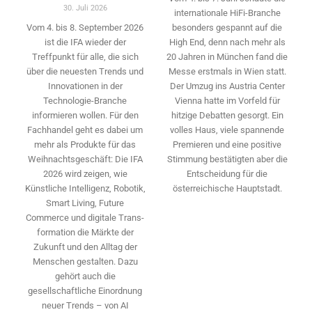
30. Juli 2026
internationale HiFi-Branche
besonders gespannt auf die
Vom 4. bis 8. September 2026
High End, denn nach mehr als
ist die IFA wieder der
20 Jahren in München fand die
Treffpunkt für alle, die sich
Messe erstmals in Wien statt.
über die neuesten Trends und
Der Umzug ins Austria Center
Innovationen in der
Vienna hatte im Vorfeld für
Technologie-­Branche
hitzige Debatten gesorgt. Ein
informieren wollen. Für den
volles Haus, viele spannende
Fachhandel geht es dabei um
Premieren und eine positive
mehr als Produkte für das
Stimmung bestätigten aber die
Weihnachtsgeschäft: Die IFA
Entscheidung für die
2026 wird ­zeigen, wie
österreichische Hauptstadt.
Künstliche Intelligenz, Robotik,
Smart Living, Future
Commerce und digitale Trans­
formation die Märkte der
Zukunft und den Alltag der
Menschen gestalten. Dazu
gehört auch die
gesellschaftliche Einordnung
neuer Trends – von AI