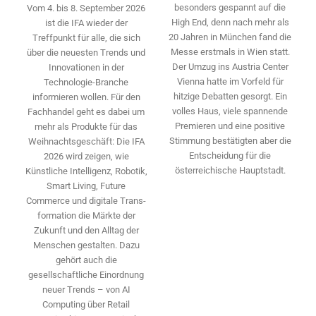
besonders gespannt auf die
Vom 4. bis 8. September 2026
High End, denn nach mehr als
ist die IFA wieder der
20 Jahren in München fand die
Treffpunkt für alle, die sich
Messe erstmals in Wien statt.
über die neuesten Trends und
Der Umzug ins Austria Center
Innovationen in der
Vienna hatte im Vorfeld für
Technologie-­Branche
hitzige Debatten gesorgt. Ein
informieren wollen. Für den
volles Haus, viele spannende
Fachhandel geht es dabei um
Premieren und eine positive
mehr als Produkte für das
Stimmung bestätigten aber die
Weihnachtsgeschäft: Die IFA
Entscheidung für die
2026 wird ­zeigen, wie
österreichische Hauptstadt.
Künstliche Intelligenz, Robotik,
Smart Living, Future
Commerce und digitale Trans­
formation die Märkte der
Zukunft und den Alltag der
Menschen gestalten. Dazu
gehört auch die
gesellschaftliche Einordnung
neuer Trends – von AI
Computing über Retail