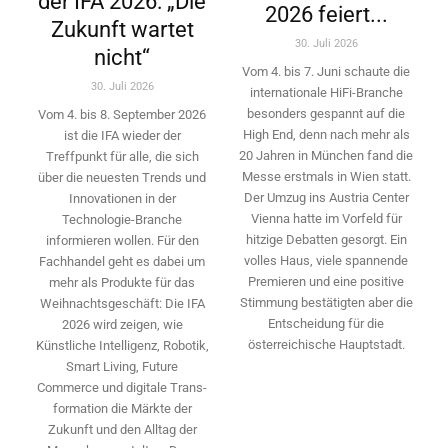
der IFA 2026: „Die
2026 feiert...
Zukunft wartet
30. Juli 2026
nicht“
Vom 4. bis 7. Juni schaute die
30. Juli 2026
internationale HiFi-Branche
besonders gespannt auf die
Vom 4. bis 8. September 2026
High End, denn nach mehr als
ist die IFA wieder der
20 Jahren in München fand die
Treffpunkt für alle, die sich
Messe erstmals in Wien statt.
über die neuesten Trends und
Der Umzug ins Austria Center
Innovationen in der
Vienna hatte im Vorfeld für
Technologie-­Branche
hitzige Debatten gesorgt. Ein
informieren wollen. Für den
volles Haus, viele spannende
Fachhandel geht es dabei um
Premieren und eine positive
mehr als Produkte für das
Stimmung bestätigten aber die
Weihnachtsgeschäft: Die IFA
Entscheidung für die
2026 wird ­zeigen, wie
österreichische Hauptstadt.
Künstliche Intelligenz, Robotik,
Smart Living, Future
Commerce und digitale Trans­
formation die Märkte der
Zukunft und den Alltag der