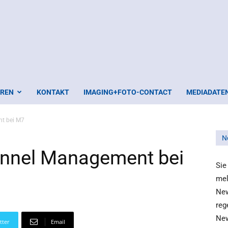
EREN
KONTAKT
IMAGING+FOTO-CONTACT
MEDIADATE
t bei M7
N
annel Management bei
Sie
mel
New
reg
New
tter
Email