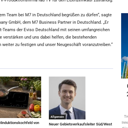
TV-Produktionsfirma i&u TV für den Lizenzeinkauf zuständig.
rem Team bei M7 in Deutschland begrüßen zu dürfen“, sagte
many GmbH, dem M7 Business Partner in Deutschland. „Er
t-Teams der Eviso Deutschland mit seinen umfangreichen
 verstärken und uns dabei helfen, die bestehenden
n weiter zu festigen und unser Neugeschäft voranzutreiben.“
Tr
Allgemein
Inn
linduktionskochfeld von
Neuer Gebietsverkaufsleiter Süd/West