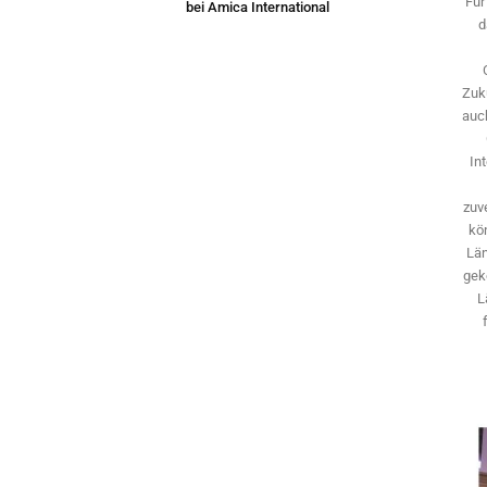
Für
bei Amica International
d
Zuk
auch
In
zuve
kö
Län
gek
L