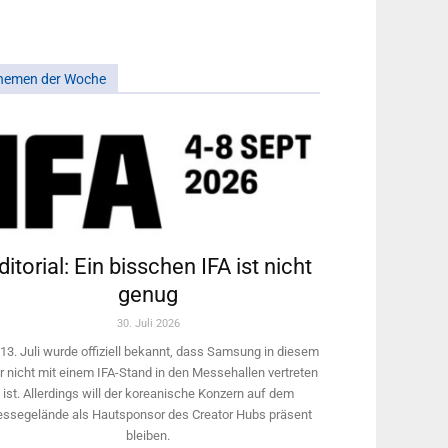
hemen der Woche
ditorial: Ein bisschen IFA ist nicht
genug
30. Juli 2026
13. Juli wurde offiziell bekannt, dass Samsung in diesem
r nicht mit einem IFA-Stand in den Messehallen vertreten
ist. Allerdings will ­der koreanische Konzern auf dem
ssegelände als Hautsponsor des Creator Hubs präsent
bleiben.