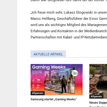
Davor war Glogowski fünf Jahre bei der Kölner 
„Ich freue mich sehr, Lukasz Glogowski in unse
Marco Hellberg, Geschäftsführer der Eviso Ger
wird uns als wichtiges Mitglied des Managemen
Erfahrungen und Kontakten in der Medienbranche
Partnerschaften mit Kabel- und IP-Netzbetreiber
AKTUELLE ARTIKEL
Allgemein
Allgemein
Samsung startet „Gaming Weeks“
Neues Doppe