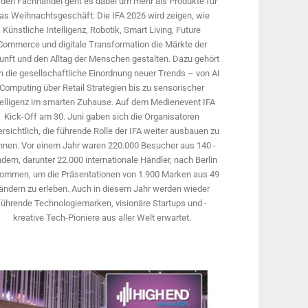
 den Fachhandel geht es dabei um mehr als Produkte für
as Weihnachtsgeschäft: Die IFA 2026 wird ­zeigen, wie
Künstliche Intelligenz, Robotik, Smart Living, Future
Commerce und digitale Trans­formation die Märkte der
unft und den Alltag der Menschen gestalten. Dazu gehört
 die gesellschaftliche Einordnung neuer Trends – von AI
Computing über Retail Strategien bis zu sensorischer
telligenz im smarten Zuhause. Auf dem Medien­event IFA
Kick-Off am 30. Juni gaben sich die Organisatoren
rsichtlich, die führende Rolle der IFA weiter ausbauen zu
nnen. Vor einem Jahr ­waren 220.000 Besucher aus 140 ­
dern, ­darunter 22.000 internationale Händler, nach Berlin
ommen, um die Präsen­tationen von 1.900 Marken aus 49
ändern zu erleben. Auch in diesem Jahr werden wieder
führende Technologiemarken, visionäre Startups und ­
kreative Tech-Pioniere aus aller Welt erwartet.