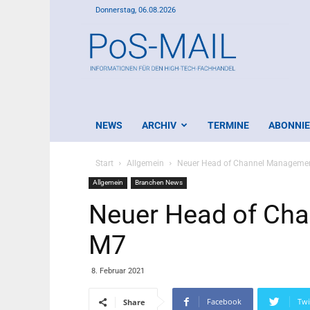
Donnerstag, 06.08.2026
PoS-
Mail
NEWS
ARCHIV
TERMINE
ABONNI
Start
Allgemein
Neuer Head of Channel Managemen
Allgemein
Branchen News
Neuer Head of Ch
M7
8. Februar 2021
Facebook
Twi
Share