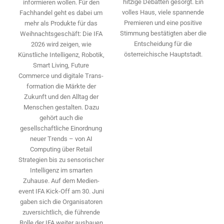
hitzige Debatten gesorgt. Ein
informieren wollen. Für den
volles Haus, viele spannende
Fachhandel geht es dabei um
Premieren und eine positive
mehr als Produkte für das
Stimmung bestätigten aber die
Weihnachtsgeschäft: Die IFA
Entscheidung für die
2026 wird ­zeigen, wie
österreichische Hauptstadt.
Künstliche Intelligenz, Robotik,
Smart Living, Future
Commerce und digitale Trans­
formation die Märkte der
Zukunft und den Alltag der
Menschen gestalten. Dazu
gehört auch die
gesellschaftliche Einordnung
neuer Trends – von AI
Computing über Retail
Strategien bis zu sensorischer
Intelligenz im smarten
Zuhause. Auf dem Medien­
event IFA Kick-Off am 30. Juni
gaben sich die Organisatoren
zuversichtlich, die führende
Rolle der IFA weiter ausbauen