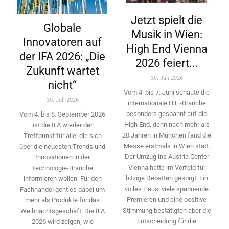
Jetzt spielt die
Globale
Musik in Wien:
Innovatoren auf
High End Vienna
der IFA 2026: „Die
2026 feiert...
Zukunft wartet
30. Juli 2026
nicht“
Vom 4. bis 7. Juni schaute die
30. Juli 2026
internationale HiFi-Branche
besonders gespannt auf die
Vom 4. bis 8. September 2026
High End, denn nach mehr als
ist die IFA wieder der
20 Jahren in München fand die
Treffpunkt für alle, die sich
Messe erstmals in Wien statt.
über die neuesten Trends und
Der Umzug ins Austria Center
Innovationen in der
Vienna hatte im Vorfeld für
Technologie-­Branche
hitzige Debatten gesorgt. Ein
informieren wollen. Für den
volles Haus, viele spannende
Fachhandel geht es dabei um
Premieren und eine positive
mehr als Produkte für das
Stimmung bestätigten aber die
Weihnachtsgeschäft: Die IFA
Entscheidung für die
2026 wird ­zeigen, wie