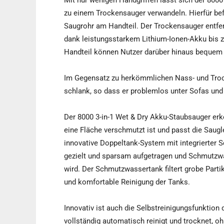
Mit nur wenigen Handgriffen lässt sich der 80
zu einem Trockensauger verwandeln. Hierfür bef
Saugrohr am Handteil. Der Trockensauger entfern
dank leistungsstarkem Lithium-Ionen-Akku bis
Handteil können Nutzer darüber hinaus bequem 
Im Gegensatz zu herkömmlichen Nass- und Trock
schlank, so dass er problemlos unter Sofas und 
Der 8000 3-in-1 Wet & Dry Akku-Staubsauger erk
eine Fläche verschmutzt ist und passt die Sau
innovative Doppeltank-System mit integrierter 
gezielt und sparsam aufgetragen und Schmutzw
wird. Der Schmutzwassertank filtert grobe Part
und komfortable Reinigung der Tanks.
Innovativ ist auch die Selbstreinigungsfunktion
vollständig automatisch reinigt und trocknet, 