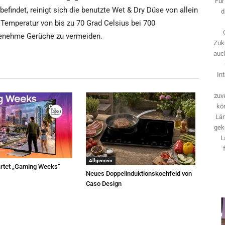
Für
efindet, reinigt sich die benutzte Wet & Dry Düse von allein
d
 Temperatur von bis zu 70 Grad Celsius bei 700
enehme Gerüche zu vermeiden.
Zuk
auch
In
zuve
kö
Län
gek
L
Allgemein
rtet „Gaming Weeks“
Neues Doppelinduktionskochfeld von
Caso Design