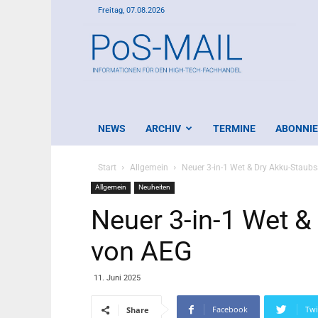
Freitag, 07.08.2026
PoS-
Mail
NEWS
ARCHIV
TERMINE
ABONNI
Start
Allgemein
Neuer 3-in-1 Wet & Dry Akku-Staub
Allgemein
Neuheiten
Neuer 3-in-1 Wet 
von AEG
11. Juni 2025
Facebook
Twi
Share