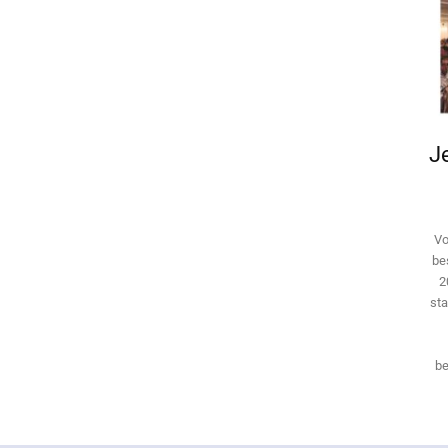
Je
Vo
be
2
sta
be