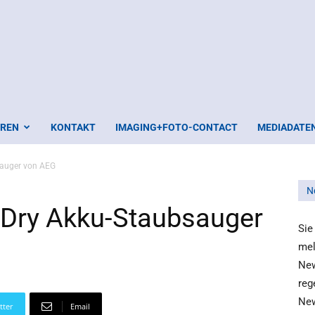
EREN
KONTAKT
IMAGING+FOTO-CONTACT
MEDIADATE
sauger von AEG
N
& Dry Akku-Staubsauger
Sie
mel
New
reg
New
tter
Email