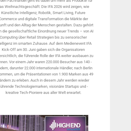
 den Fachhandel geht es dabei um mehr als Produkte für
as Weihnachtsgeschäft: Die IFA 2026 wird ­zeigen, wie
Künstliche Intelligenz, Robotik, Smart Living, Future
Commerce und digitale Trans­formation die Märkte der
unft und den Alltag der Menschen gestalten. Dazu gehört
 die gesellschaftliche Einordnung neuer Trends – von AI
Computing über Retail Strategien bis zu sensorischer
telligenz im smarten Zuhause. Auf dem Medien­event IFA
Kick-Off am 30. Juni gaben sich die Organisatoren
rsichtlich, die führende Rolle der IFA weiter ausbauen zu
nnen. Vor einem Jahr ­waren 220.000 Besucher aus 140 ­
dern, ­darunter 22.000 internationale Händler, nach Berlin
ommen, um die Präsen­tationen von 1.900 Marken aus 49
ändern zu erleben. Auch in diesem Jahr werden wieder
führende Technologiemarken, visionäre Startups und ­
kreative Tech-Pioniere aus aller Welt erwartet.