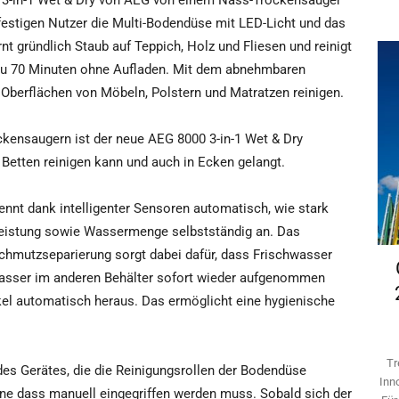
00 3-in-1 Wet & Dry von AEG von einem Nass-Trockensauger
estigen Nutzer die Multi-Bodendüse mit LED-Licht und das
t gründlich Staub auf Teppich, Holz und Fliesen und reinigt
 zu 70 Minuten ohne Aufladen. Mit dem abnehmbaren
Oberflächen von Möbeln, Polstern und Matratzen reinigen.
ensaugern ist der neue AEG 8000 3-in-1 Wet & Dry
Betten reinigen kann und auch in Ecken gelangt.
ennt dank intelligenter Sensoren automatisch, wie stark
gleistung sowie Wassermenge selbstständig an. Das
Schmutzseparierung sorgt dabei dafür, dass Frischwasser
asser im anderen Behälter sofort wieder aufgenommen
ikel automatisch heraus. Das ermöglicht eine hygienische
Tr
 des Gerätes, die die Reinigungsrollen der Bodendüse
Inn
ohne dass manuell eingegriffen werden muss. Sobald sich der