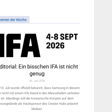
hemen der Woche
ditorial: Ein bisschen IFA ist nicht
genug
30. Juli 2026
13. Juli wurde offiziell bekannt, dass Samsung in diesem
r nicht mit einem IFA-Stand in den Messehallen vertreten
ist. Allerdings will ­der koreanische Konzern auf dem
ssegelände als Hautsponsor des Creator Hubs präsent
bleiben.