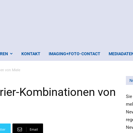
EREN
KONTAKT
IMAGING+FOTO-CONTACT
MEDIADATE
en von Miele
N
rier-Kombinationen von
Sie
mel
New
reg
New
tter
Email