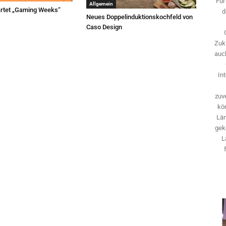
Für
Allgemein
rtet „Gaming Weeks“
d
Neues Doppelinduktionskochfeld von
Caso Design
Zuk
auch
In
zuve
kö
Län
gek
L