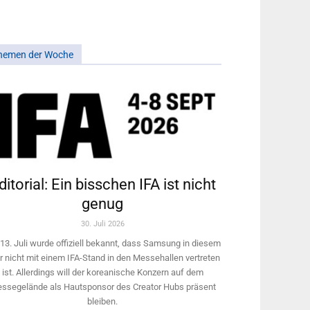
hemen der Woche
ditorial: Ein bisschen IFA ist nicht
genug
30. Juli 2026
13. Juli wurde offiziell bekannt, dass Samsung in diesem
r nicht mit einem IFA-Stand in den Messehallen vertreten
ist. Allerdings will ­der koreanische Konzern auf dem
ssegelände als Hautsponsor des Creator Hubs präsent
bleiben.