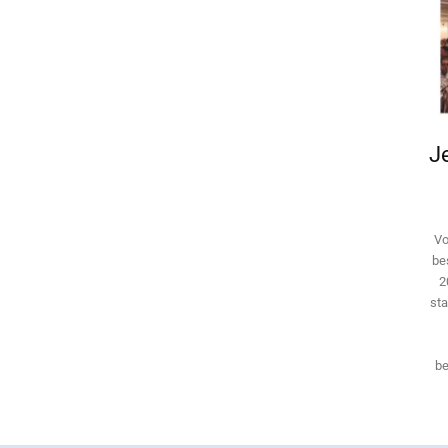
Je
Vo
be
2
sta
be