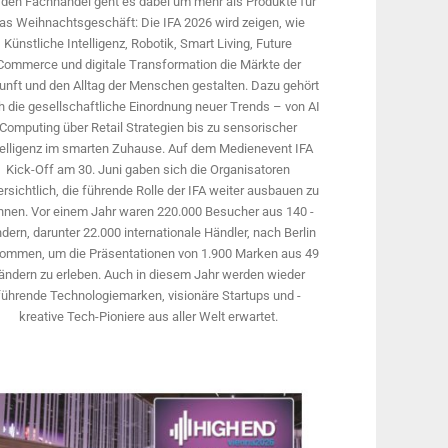
 den Fachhandel geht es dabei um mehr als Produkte für
as Weihnachtsgeschäft: Die IFA 2026 wird ­zeigen, wie
Künstliche Intelligenz, Robotik, Smart Living, Future
Commerce und digitale Trans­formation die Märkte der
unft und den Alltag der Menschen gestalten. Dazu gehört
 die gesellschaftliche Einordnung neuer Trends – von AI
Computing über Retail Strategien bis zu sensorischer
telligenz im smarten Zuhause. Auf dem Medien­event IFA
Kick-Off am 30. Juni gaben sich die Organisatoren
rsichtlich, die führende Rolle der IFA weiter ausbauen zu
nnen. Vor einem Jahr ­waren 220.000 Besucher aus 140 ­
dern, ­darunter 22.000 internationale Händler, nach Berlin
ommen, um die Präsen­tationen von 1.900 Marken aus 49
ändern zu erleben. Auch in diesem Jahr werden wieder
führende Technologiemarken, visionäre Startups und ­
kreative Tech-Pioniere aus aller Welt erwartet.