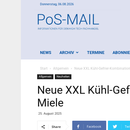
Donnerstag, 06.08.2026
PoS-
Mail
NEWS
ARCHIV
TERMINE
ABONNI
Start
Allgemein
Neue XXL Kühl-Gefrier-Kombination
Allgemein
Neuheiten
Neue XXL Kühl-Gef
Miele
25. August 2025
Facebook
Twi
Share