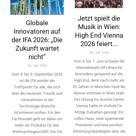
Jetzt spielt die
Globale
Musik in Wien:
Innovatoren auf
High End Vienna
der IFA 2026: „Die
2026 feiert...
Zukunft wartet
30. Juli 2026
nicht“
Vom 4. bis 7. Juni schaute die
30. Juli 2026
internationale HiFi-Branche
besonders gespannt auf die
Vom 4. bis 8. September 2026
High End, denn nach mehr als
ist die IFA wieder der
20 Jahren in München fand die
Treffpunkt für alle, die sich
Messe erstmals in Wien statt.
über die neuesten Trends und
Der Umzug ins Austria Center
Innovationen in der
Vienna hatte im Vorfeld für
Technologie-­Branche
hitzige Debatten gesorgt. Ein
informieren wollen. Für den
volles Haus, viele spannende
Fachhandel geht es dabei um
Premieren und eine positive
mehr als Produkte für das
Stimmung bestätigten aber die
Weihnachtsgeschäft: Die IFA