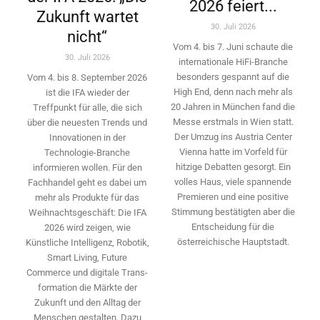
2026 feiert...
Zukunft wartet
30. Juli 2026
nicht“
Vom 4. bis 7. Juni schaute die
30. Juli 2026
internationale HiFi-Branche
besonders gespannt auf die
Vom 4. bis 8. September 2026
High End, denn nach mehr als
ist die IFA wieder der
20 Jahren in München fand die
Treffpunkt für alle, die sich
Messe erstmals in Wien statt.
über die neuesten Trends und
Der Umzug ins Austria Center
Innovationen in der
Vienna hatte im Vorfeld für
Technologie-­Branche
hitzige Debatten gesorgt. Ein
informieren wollen. Für den
volles Haus, viele spannende
Fachhandel geht es dabei um
Premieren und eine positive
mehr als Produkte für das
Stimmung bestätigten aber die
Weihnachtsgeschäft: Die IFA
Entscheidung für die
2026 wird ­zeigen, wie
österreichische Hauptstadt.
Künstliche Intelligenz, Robotik,
Smart Living, Future
Commerce und digitale Trans­
formation die Märkte der
Zukunft und den Alltag der
Menschen gestalten. Dazu