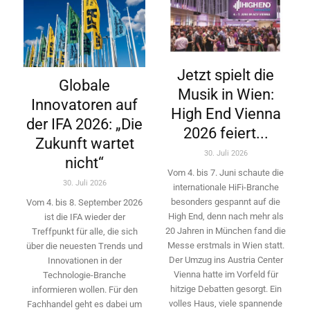
Jetzt spielt die
Globale
Musik in Wien:
Innovatoren auf
High End Vienna
der IFA 2026: „Die
2026 feiert...
Zukunft wartet
30. Juli 2026
nicht“
Vom 4. bis 7. Juni schaute die
30. Juli 2026
internationale HiFi-Branche
besonders gespannt auf die
Vom 4. bis 8. September 2026
High End, denn nach mehr als
ist die IFA wieder der
20 Jahren in München fand die
Treffpunkt für alle, die sich
Messe erstmals in Wien statt.
über die neuesten Trends und
Der Umzug ins Austria Center
Innovationen in der
Vienna hatte im Vorfeld für
Technologie-­Branche
hitzige Debatten gesorgt. Ein
informieren wollen. Für den
volles Haus, viele spannende
Fachhandel geht es dabei um