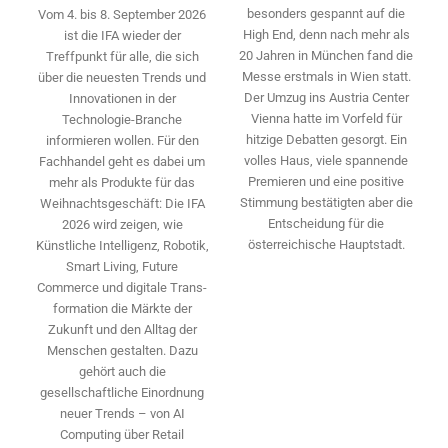
besonders gespannt auf die
Vom 4. bis 8. September 2026
High End, denn nach mehr als
ist die IFA wieder der
20 Jahren in München fand die
Treffpunkt für alle, die sich
Messe erstmals in Wien statt.
über die neuesten Trends und
Der Umzug ins Austria Center
Innovationen in der
Vienna hatte im Vorfeld für
Technologie-­Branche
hitzige Debatten gesorgt. Ein
informieren wollen. Für den
volles Haus, viele spannende
Fachhandel geht es dabei um
Premieren und eine positive
mehr als Produkte für das
Stimmung bestätigten aber die
Weihnachtsgeschäft: Die IFA
Entscheidung für die
2026 wird ­zeigen, wie
österreichische Hauptstadt.
Künstliche Intelligenz, Robotik,
Smart Living, Future
Commerce und digitale Trans­
formation die Märkte der
Zukunft und den Alltag der
Menschen gestalten. Dazu
gehört auch die
gesellschaftliche Einordnung
neuer Trends – von AI
Computing über Retail