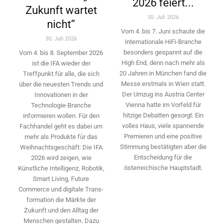
2026 feiert...
Zukunft wartet
30. Juli 2026
nicht“
Vom 4. bis 7. Juni schaute die
30. Juli 2026
internationale HiFi-Branche
besonders gespannt auf die
Vom 4. bis 8. September 2026
High End, denn nach mehr als
ist die IFA wieder der
20 Jahren in München fand die
Treffpunkt für alle, die sich
Messe erstmals in Wien statt.
über die neuesten Trends und
Der Umzug ins Austria Center
Innovationen in der
Vienna hatte im Vorfeld für
Technologie-­Branche
hitzige Debatten gesorgt. Ein
informieren wollen. Für den
volles Haus, viele spannende
Fachhandel geht es dabei um
Premieren und eine positive
mehr als Produkte für das
Stimmung bestätigten aber die
Weihnachtsgeschäft: Die IFA
Entscheidung für die
2026 wird ­zeigen, wie
österreichische Hauptstadt.
Künstliche Intelligenz, Robotik,
Smart Living, Future
Commerce und digitale Trans­
formation die Märkte der
Zukunft und den Alltag der
Menschen gestalten. Dazu