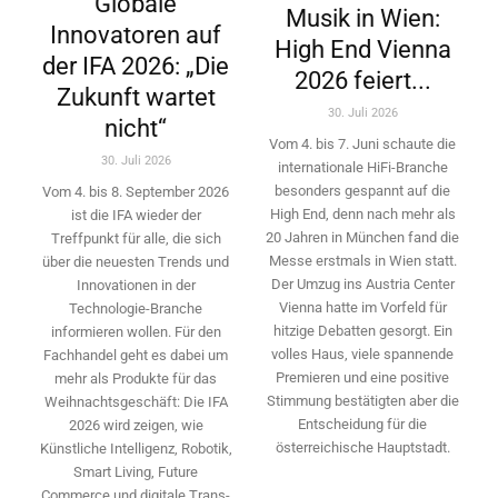
Globale
Musik in Wien:
Innovatoren auf
High End Vienna
der IFA 2026: „Die
2026 feiert...
Zukunft wartet
30. Juli 2026
nicht“
Vom 4. bis 7. Juni schaute die
30. Juli 2026
internationale HiFi-Branche
besonders gespannt auf die
Vom 4. bis 8. September 2026
High End, denn nach mehr als
ist die IFA wieder der
20 Jahren in München fand die
Treffpunkt für alle, die sich
Messe erstmals in Wien statt.
über die neuesten Trends und
Der Umzug ins Austria Center
Innovationen in der
Vienna hatte im Vorfeld für
Technologie-­Branche
hitzige Debatten gesorgt. Ein
informieren wollen. Für den
volles Haus, viele spannende
Fachhandel geht es dabei um
Premieren und eine positive
mehr als Produkte für das
Stimmung bestätigten aber die
Weihnachtsgeschäft: Die IFA
Entscheidung für die
2026 wird ­zeigen, wie
österreichische Hauptstadt.
Künstliche Intelligenz, Robotik,
Smart Living, Future
Commerce und digitale Trans­