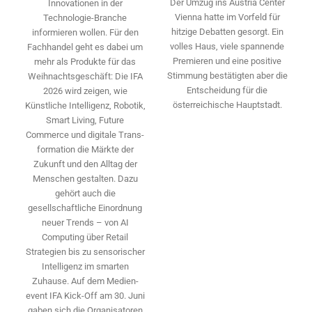
Der Umzug ins Austria Center
Innovationen in der
Vienna hatte im Vorfeld für
Technologie-­Branche
hitzige Debatten gesorgt. Ein
informieren wollen. Für den
volles Haus, viele spannende
Fachhandel geht es dabei um
Premieren und eine positive
mehr als Produkte für das
Stimmung bestätigten aber die
Weihnachtsgeschäft: Die IFA
Entscheidung für die
2026 wird ­zeigen, wie
österreichische Hauptstadt.
Künstliche Intelligenz, Robotik,
Smart Living, Future
Commerce und digitale Trans­
formation die Märkte der
Zukunft und den Alltag der
Menschen gestalten. Dazu
gehört auch die
gesellschaftliche Einordnung
neuer Trends – von AI
Computing über Retail
Strategien bis zu sensorischer
Intelligenz im smarten
Zuhause. Auf dem Medien­
event IFA Kick-Off am 30. Juni
gaben sich die Organisatoren