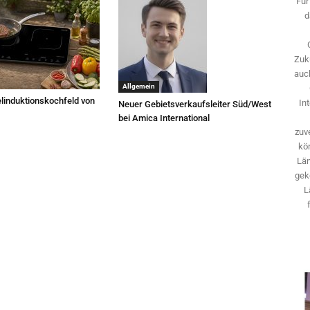
Für
d
Zuk
auch
Allgemein
linduktionskochfeld von
In
Neuer Gebietsverkaufsleiter Süd/West
bei Amica International
zuve
kö
Län
gek
L