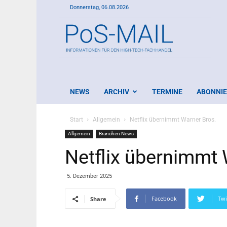
Donnerstag, 06.08.2026
PoS-
Mail
NEWS
ARCHIV
TERMINE
ABONNI
Start
Allgemein
Netflix übernimmt Warner Bros.
Allgemein
Branchen News
Netflix übernimmt 
5. Dezember 2025
Facebook
Twi
Share