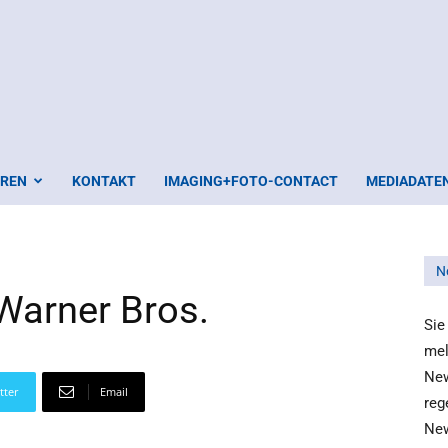
EREN
KONTAKT
IMAGING+FOTO-CONTACT
MEDIADATE
N
Warner Bros.
Sie
mel
New
tter
Email
reg
New