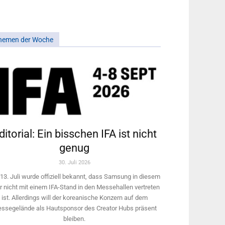
hemen der Woche
ditorial: Ein bisschen IFA ist nicht
genug
30. Juli 2026
13. Juli wurde offiziell bekannt, dass Samsung in diesem
r nicht mit einem IFA-Stand in den Messehallen vertreten
ist. Allerdings will ­der koreanische Konzern auf dem
ssegelände als Hautsponsor des Creator Hubs präsent
bleiben.