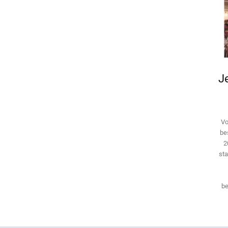
Je
Vo
be
2
sta
be