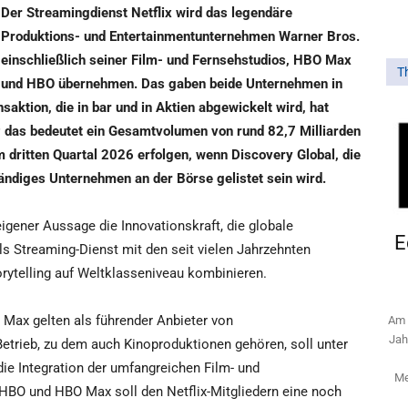
Der Streamingdienst Netflix wird das legendäre
Produktions- und Entertainmentunternehmen Warner Bros.
einschließlich seiner Film- und Fernsehstudios, HBO Max
T
und HBO übernehmen. Das gaben beide Unternehmen in
aktion, die in bar und in Aktien abgewickelt wird, hat
 das bedeutet ein Gesamtvolumen von rund 82,7 Milliarden
m dritten Quartal 2026 erfolgen, wenn Discovery Global, die
ändiges Unternehmen an der Börse gelistet sein wird.
igener Aussage die Innovationskraft, die globale
E
als Streaming-Dienst mit den seit vielen Jahrzehnten
rytelling auf Weltklasseniveau kombinieren.
ax gelten als führender Anbieter von
Am 
Jah
etrieb, zu dem auch Kinoproduktionen gehören, soll unter
die Integration der umfangreichen Film- und
Me
BO und HBO Max soll den Netflix-Mitgliedern eine noch