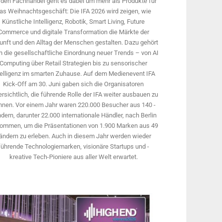
 den Fachhandel geht es dabei um mehr als Produkte für
as Weihnachtsgeschäft: Die IFA 2026 wird ­zeigen, wie
Künstliche Intelligenz, Robotik, Smart Living, Future
Commerce und digitale Trans­formation die Märkte der
unft und den Alltag der Menschen gestalten. Dazu gehört
 die gesellschaftliche Einordnung neuer Trends – von AI
Computing über Retail Strategien bis zu sensorischer
telligenz im smarten Zuhause. Auf dem Medien­event IFA
Kick-Off am 30. Juni gaben sich die Organisatoren
rsichtlich, die führende Rolle der IFA weiter ausbauen zu
nnen. Vor einem Jahr ­waren 220.000 Besucher aus 140 ­
dern, ­darunter 22.000 internationale Händler, nach Berlin
ommen, um die Präsen­tationen von 1.900 Marken aus 49
ändern zu erleben. Auch in diesem Jahr werden wieder
führende Technologiemarken, visionäre Startups und ­
kreative Tech-Pioniere aus aller Welt erwartet.