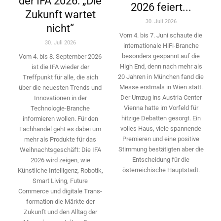
der IFA 2026: „Die
2026 feiert...
Zukunft wartet
30. Juli 2026
nicht“
Vom 4. bis 7. Juni schaute die
30. Juli 2026
internationale HiFi-Branche
besonders gespannt auf die
Vom 4. bis 8. September 2026
High End, denn nach mehr als
ist die IFA wieder der
20 Jahren in München fand die
Treffpunkt für alle, die sich
Messe erstmals in Wien statt.
über die neuesten Trends und
Der Umzug ins Austria Center
Innovationen in der
Vienna hatte im Vorfeld für
Technologie-­Branche
hitzige Debatten gesorgt. Ein
informieren wollen. Für den
volles Haus, viele spannende
Fachhandel geht es dabei um
Premieren und eine positive
mehr als Produkte für das
Stimmung bestätigten aber die
Weihnachtsgeschäft: Die IFA
Entscheidung für die
2026 wird ­zeigen, wie
österreichische Hauptstadt.
Künstliche Intelligenz, Robotik,
Smart Living, Future
Commerce und digitale Trans­
formation die Märkte der
Zukunft und den Alltag der