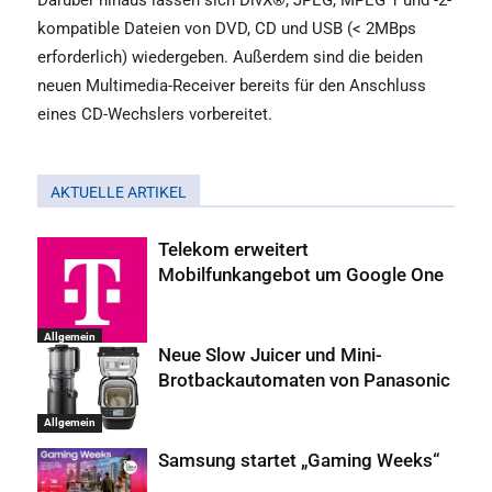
Darüber hinaus lassen sich DivX®, JPEG, MPEG 1 und -2-
kompatible Dateien von DVD, CD und USB (< 2MBps
erforderlich) wiedergeben. Außerdem sind die beiden
neuen Multimedia-Receiver bereits für den Anschluss
eines CD-Wechslers vorbereitet.
AKTUELLE ARTIKEL
Telekom erweitert
Mobilfunkangebot um Google One
Allgemein
Neue Slow Juicer und Mini-
Brotbackautomaten von Panasonic
Allgemein
Samsung startet „Gaming Weeks“