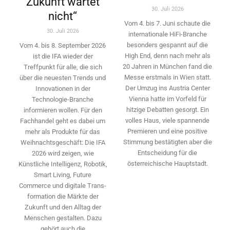
Zukunft wartet
30. Juli 2026
nicht“
Vom 4. bis 7. Juni schaute die
30. Juli 2026
internationale HiFi-Branche
besonders gespannt auf die
Vom 4. bis 8. September 2026
High End, denn nach mehr als
ist die IFA wieder der
20 Jahren in München fand die
Treffpunkt für alle, die sich
Messe erstmals in Wien statt.
über die neuesten Trends und
Der Umzug ins Austria Center
Innovationen in der
Vienna hatte im Vorfeld für
Technologie-­Branche
hitzige Debatten gesorgt. Ein
informieren wollen. Für den
volles Haus, viele spannende
Fachhandel geht es dabei um
Premieren und eine positive
mehr als Produkte für das
Stimmung bestätigten aber die
Weihnachtsgeschäft: Die IFA
Entscheidung für die
2026 wird ­zeigen, wie
österreichische Hauptstadt.
Künstliche Intelligenz, Robotik,
Smart Living, Future
Commerce und digitale Trans­
formation die Märkte der
Zukunft und den Alltag der
Menschen gestalten. Dazu
gehört auch die