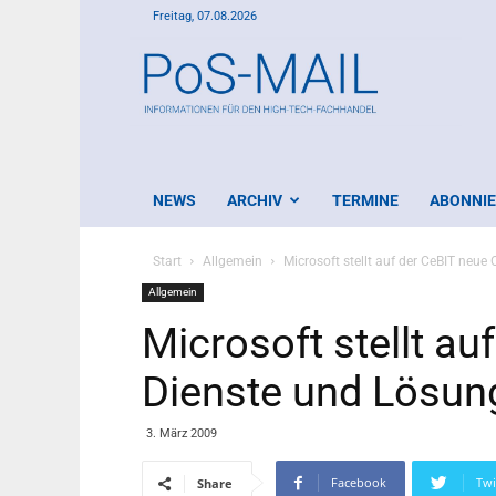
Freitag, 07.08.2026
PoS-
Mail
NEWS
ARCHIV
TERMINE
ABONNI
Start
Allgemein
Microsoft stellt auf der CeBIT neue
Allgemein
Microsoft stellt au
Dienste und Lösun
3. März 2009
Facebook
Twi
Share