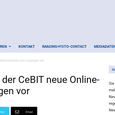
EREN
KONTAKT
IMAGING+FOTO-CONTACT
MEDIADATE
 Online-Dienste und Lösungen vor
N
f der CeBIT neue Online-
Sie
gen vor
mel
New
reg
New
tter
Email