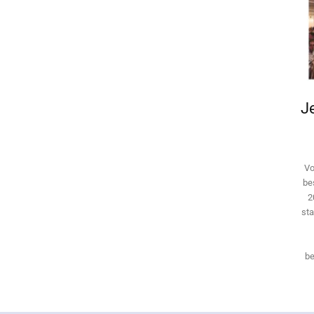
Je
Vo
be
2
sta
be