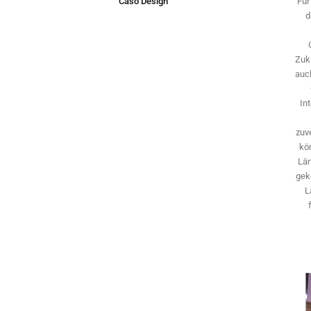
Caso Design
Für
d
Zuk
auch
In
zuve
kö
Län
gek
L