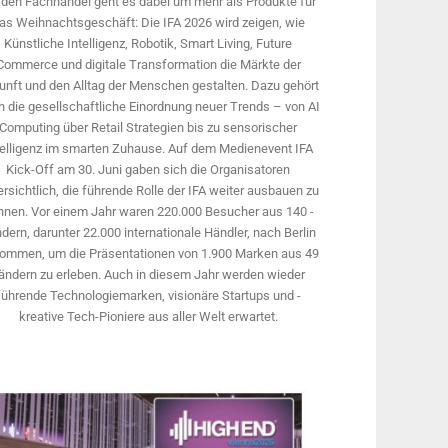
 den Fachhandel geht es dabei um mehr als Produkte für
as Weihnachtsgeschäft: Die IFA 2026 wird ­zeigen, wie
Künstliche Intelligenz, Robotik, Smart Living, Future
Commerce und digitale Trans­formation die Märkte der
unft und den Alltag der Menschen gestalten. Dazu gehört
 die gesellschaftliche Einordnung neuer Trends – von AI
Computing über Retail Strategien bis zu sensorischer
telligenz im smarten Zuhause. Auf dem Medien­event IFA
Kick-Off am 30. Juni gaben sich die Organisatoren
rsichtlich, die führende Rolle der IFA weiter ausbauen zu
nnen. Vor einem Jahr ­waren 220.000 Besucher aus 140 ­
dern, ­darunter 22.000 internationale Händler, nach Berlin
ommen, um die Präsen­tationen von 1.900 Marken aus 49
ändern zu erleben. Auch in diesem Jahr werden wieder
führende Technologiemarken, visionäre Startups und ­
kreative Tech-Pioniere aus aller Welt erwartet.