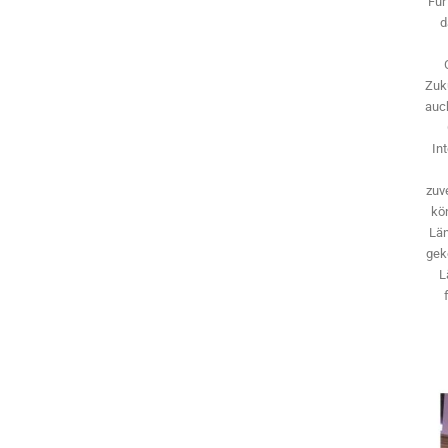
Für
d
Zuk
auch
In
zuve
kö
Län
gek
L