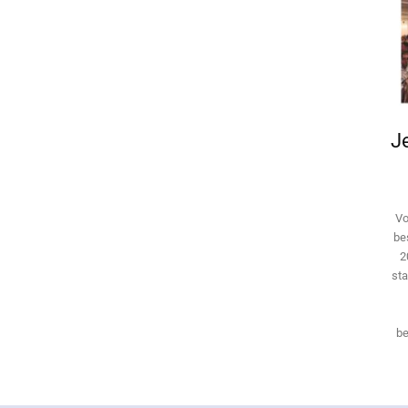
Je
Vo
be
2
sta
be