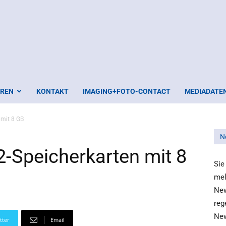
EREN
KONTAKT
IMAGING+FOTO-CONTACT
MEDIADATE
mit 8 GB
N
Speicherkarten mit 8
Sie
mel
New
reg
New
tter
Email