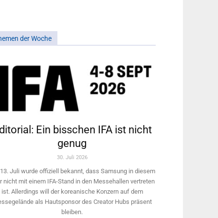
hemen der Woche
ditorial: Ein bisschen IFA ist nicht
genug
30. Juli 2026
13. Juli wurde offiziell bekannt, dass Samsung in diesem
r nicht mit einem IFA-Stand in den Messehallen vertreten
ist. Allerdings will ­der koreanische Konzern auf dem
ssegelände als Hautsponsor des Creator Hubs präsent
bleiben.