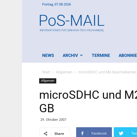
Freitag, 07.08.2026
PoS-
Mail
NEWS
ARCHIV
TERMINE
ABONNI
Start
Allgemein
microSDHC und M2-Speicherkarten 
Allgemein
microSDHC und M2-
GB
29. Oktober 2007
Facebook
Twi
Share