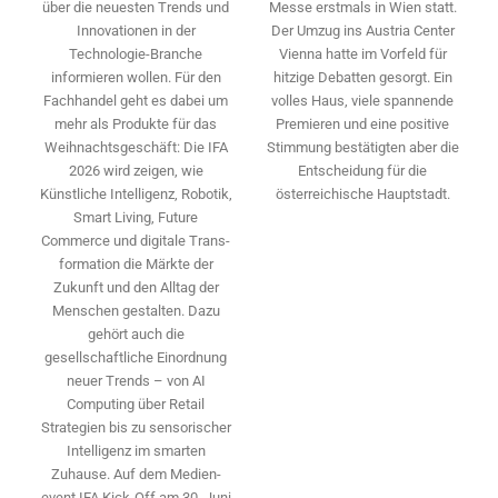
Messe erstmals in Wien statt.
über die neuesten Trends und
Der Umzug ins Austria Center
Innovationen in der
Vienna hatte im Vorfeld für
Technologie-­Branche
hitzige Debatten gesorgt. Ein
informieren wollen. Für den
volles Haus, viele spannende
Fachhandel geht es dabei um
Premieren und eine positive
mehr als Produkte für das
Stimmung bestätigten aber die
Weihnachtsgeschäft: Die IFA
Entscheidung für die
2026 wird ­zeigen, wie
österreichische Hauptstadt.
Künstliche Intelligenz, Robotik,
Smart Living, Future
Commerce und digitale Trans­
formation die Märkte der
Zukunft und den Alltag der
Menschen gestalten. Dazu
gehört auch die
gesellschaftliche Einordnung
neuer Trends – von AI
Computing über Retail
Strategien bis zu sensorischer
Intelligenz im smarten
Zuhause. Auf dem Medien­
event IFA Kick-Off am 30. Juni