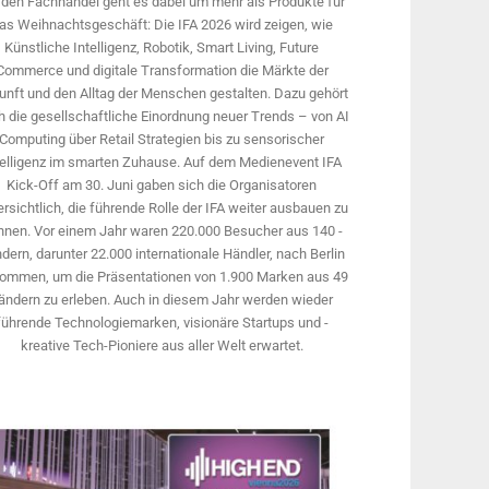
 den Fachhandel geht es dabei um mehr als Produkte für
as Weihnachtsgeschäft: Die IFA 2026 wird ­zeigen, wie
Künstliche Intelligenz, Robotik, Smart Living, Future
Commerce und digitale Trans­formation die Märkte der
unft und den Alltag der Menschen gestalten. Dazu gehört
 die gesellschaftliche Einordnung neuer Trends – von AI
Computing über Retail Strategien bis zu sensorischer
telligenz im smarten Zuhause. Auf dem Medien­event IFA
Kick-Off am 30. Juni gaben sich die Organisatoren
rsichtlich, die führende Rolle der IFA weiter ausbauen zu
nnen. Vor einem Jahr ­waren 220.000 Besucher aus 140 ­
dern, ­darunter 22.000 internationale Händler, nach Berlin
ommen, um die Präsen­tationen von 1.900 Marken aus 49
ändern zu erleben. Auch in diesem Jahr werden wieder
führende Technologiemarken, visionäre Startups und ­
kreative Tech-Pioniere aus aller Welt erwartet.