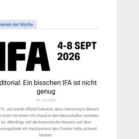
hemen der Woche
ditorial: Ein bisschen IFA ist nicht
genug
30. Juli 2026
13. Juli wurde offiziell bekannt, dass Samsung in diesem
r nicht mit einem IFA-Stand in den Messehallen vertreten
ist. Allerdings will ­der koreanische Konzern auf dem
ssegelände als Hautsponsor des Creator Hubs präsent
bleiben.