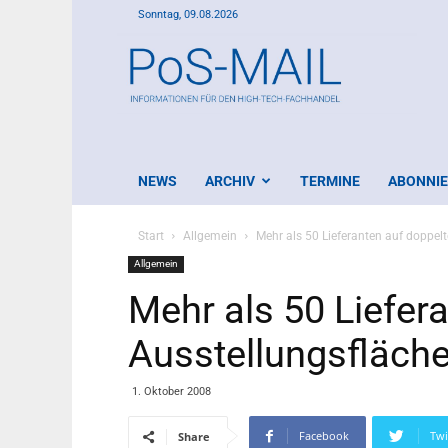
Sonntag, 09.08.2026
PoS-
Mail
NEWS
ARCHIV
TERMINE
ABONNI
Start
Allgemein
Mehr als 50 Lieferanten auf doppe
Allgemein
Mehr als 50 Liefer
Ausstellungsfläc
1. Oktober 2008
Facebook
Twi
Share