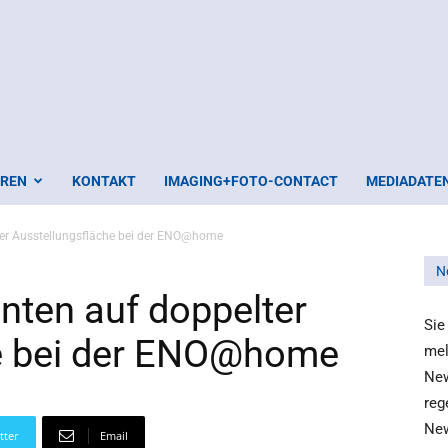
EREN
KONTAKT
IMAGING+FOTO-CONTACT
MEDIADATE
lter Ausstellungsfläche bei der ENO@home
N
anten auf doppelter
Sie
he bei der ENO@home
mel
New
reg
New
tter
Email