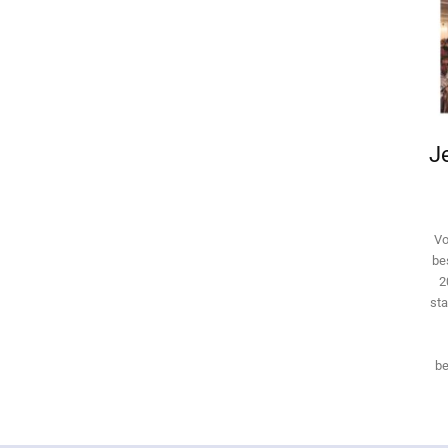
Je
Vo
be
2
sta
be