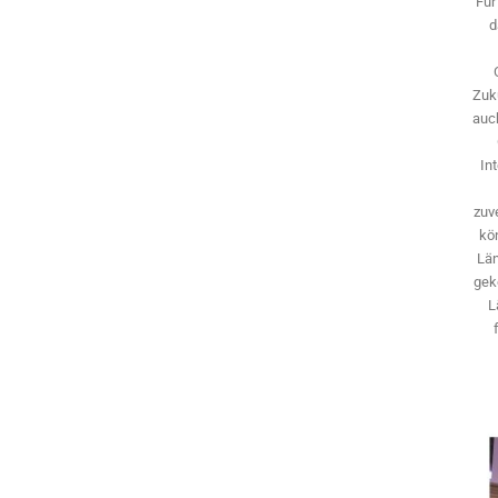
Für
d
Zuk
auch
In
zuve
kö
Län
gek
L