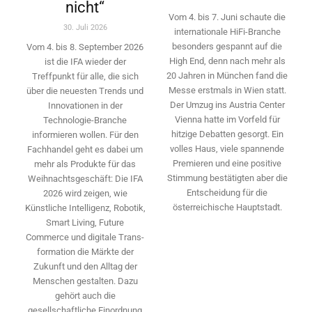
nicht“
Vom 4. bis 7. Juni schaute die
30. Juli 2026
internationale HiFi-Branche
besonders gespannt auf die
Vom 4. bis 8. September 2026
High End, denn nach mehr als
ist die IFA wieder der
20 Jahren in München fand die
Treffpunkt für alle, die sich
Messe erstmals in Wien statt.
über die neuesten Trends und
Der Umzug ins Austria Center
Innovationen in der
Vienna hatte im Vorfeld für
Technologie-­Branche
hitzige Debatten gesorgt. Ein
informieren wollen. Für den
volles Haus, viele spannende
Fachhandel geht es dabei um
Premieren und eine positive
mehr als Produkte für das
Stimmung bestätigten aber die
Weihnachtsgeschäft: Die IFA
Entscheidung für die
2026 wird ­zeigen, wie
österreichische Hauptstadt.
Künstliche Intelligenz, Robotik,
Smart Living, Future
Commerce und digitale Trans­
formation die Märkte der
Zukunft und den Alltag der
Menschen gestalten. Dazu
gehört auch die
gesellschaftliche Einordnung