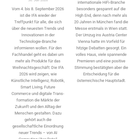
30. Juli 2026
internationale HiFi-Branche
besonders gespannt auf die
Vom 4. bis 8. September 2026
High End, denn nach mehr als
ist die IFA wieder der
20 Jahren in München fand die
Treffpunkt für alle, die sich
Messe erstmals in Wien statt.
über die neuesten Trends und
Der Umzug ins Austria Center
Innovationen in der
Vienna hatte im Vorfeld für
Technologie-­Branche
hitzige Debatten gesorgt. Ein
informieren wollen. Für den
volles Haus, viele spannende
Fachhandel geht es dabei um
Premieren und eine positive
mehr als Produkte für das
Stimmung bestätigten aber die
Weihnachtsgeschäft: Die IFA
Entscheidung für die
2026 wird ­zeigen, wie
österreichische Hauptstadt.
Künstliche Intelligenz, Robotik,
Smart Living, Future
Commerce und digitale Trans­
formation die Märkte der
Zukunft und den Alltag der
Menschen gestalten. Dazu
gehört auch die
gesellschaftliche Einordnung
neuer Trends – von AI