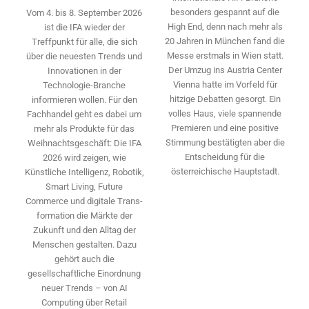
besonders gespannt auf die
Vom 4. bis 8. September 2026
High End, denn nach mehr als
ist die IFA wieder der
20 Jahren in München fand die
Treffpunkt für alle, die sich
Messe erstmals in Wien statt.
über die neuesten Trends und
Der Umzug ins Austria Center
Innovationen in der
Vienna hatte im Vorfeld für
Technologie-­Branche
hitzige Debatten gesorgt. Ein
informieren wollen. Für den
volles Haus, viele spannende
Fachhandel geht es dabei um
Premieren und eine positive
mehr als Produkte für das
Stimmung bestätigten aber die
Weihnachtsgeschäft: Die IFA
Entscheidung für die
2026 wird ­zeigen, wie
österreichische Hauptstadt.
Künstliche Intelligenz, Robotik,
Smart Living, Future
Commerce und digitale Trans­
formation die Märkte der
Zukunft und den Alltag der
Menschen gestalten. Dazu
gehört auch die
gesellschaftliche Einordnung
neuer Trends – von AI
Computing über Retail