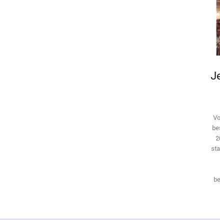
Je
Vo
be
2
sta
be