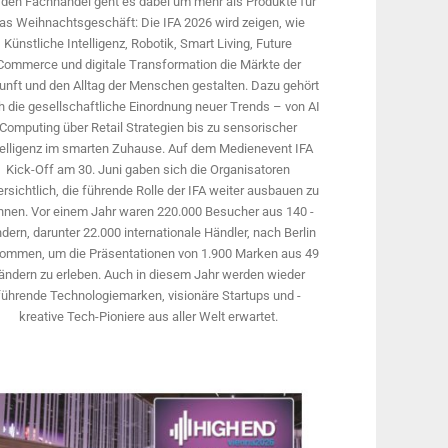
 den Fachhandel geht es dabei um mehr als Produkte für
as Weihnachtsgeschäft: Die IFA 2026 wird ­zeigen, wie
Künstliche Intelligenz, Robotik, Smart Living, Future
Commerce und digitale Trans­formation die Märkte der
unft und den Alltag der Menschen gestalten. Dazu gehört
 die gesellschaftliche Einordnung neuer Trends – von AI
Computing über Retail Strategien bis zu sensorischer
telligenz im smarten Zuhause. Auf dem Medien­event IFA
Kick-Off am 30. Juni gaben sich die Organisatoren
rsichtlich, die führende Rolle der IFA weiter ausbauen zu
nnen. Vor einem Jahr ­waren 220.000 Besucher aus 140 ­
dern, ­darunter 22.000 internationale Händler, nach Berlin
ommen, um die Präsen­tationen von 1.900 Marken aus 49
ändern zu erleben. Auch in diesem Jahr werden wieder
führende Technologiemarken, visionäre Startups und ­
kreative Tech-Pioniere aus aller Welt erwartet.