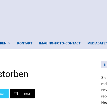
EREN
KONTAKT
IMAGING+FOTO-CONTACT
MEDIADATE
N
storben
Sie
mel
New
tter
Email
reg
New