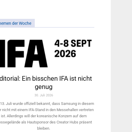
hemen der Woche
ditorial: Ein bisschen IFA ist nicht
genug
30. Juli 2026
13. Juli wurde offiziell bekannt, dass Samsung in diesem
r nicht mit einem IFA-Stand in den Messehallen vertreten
ist. Allerdings will ­der koreanische Konzern auf dem
ssegelände als Hautsponsor des Creator Hubs präsent
bleiben.