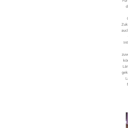
Für
d
Zuk
auch
In
zuve
kö
Län
gek
L