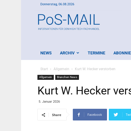
Donnerstag, 06.08.2026
PoS-
Mail
NEWS
ARCHIV
TERMINE
ABONNI
Start
Allgemein
Kurt W. Hecker verstorben
Allgemein
Branchen News
Kurt W. Hecker ver
5. Januar 2026
Facebook
Twi
Share