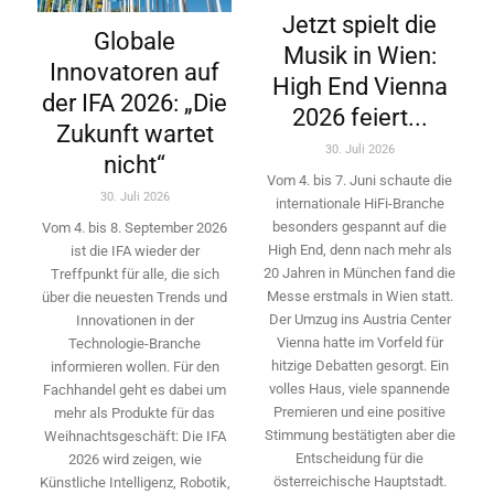
Jetzt spielt die
Globale
Musik in Wien:
Innovatoren auf
High End Vienna
der IFA 2026: „Die
2026 feiert...
Zukunft wartet
30. Juli 2026
nicht“
Vom 4. bis 7. Juni schaute die
30. Juli 2026
internationale HiFi-Branche
besonders gespannt auf die
Vom 4. bis 8. September 2026
High End, denn nach mehr als
ist die IFA wieder der
20 Jahren in München fand die
Treffpunkt für alle, die sich
Messe erstmals in Wien statt.
über die neuesten Trends und
Der Umzug ins Austria Center
Innovationen in der
Vienna hatte im Vorfeld für
Technologie-­Branche
hitzige Debatten gesorgt. Ein
informieren wollen. Für den
volles Haus, viele spannende
Fachhandel geht es dabei um
Premieren und eine positive
mehr als Produkte für das
Stimmung bestätigten aber die
Weihnachtsgeschäft: Die IFA
Entscheidung für die
2026 wird ­zeigen, wie
österreichische Hauptstadt.
Künstliche Intelligenz, Robotik,